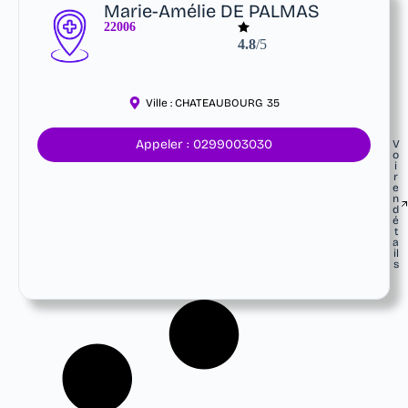
Marie-Amélie DE PALMAS
22006
4.8
/5
Ville :
CHATEAUBOURG
35
Appeler : 0299003030
V
o
i
r
e
n
d
é
t
a
il
s