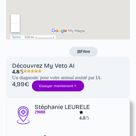
Filtrer
Découvrez My Veto AI
4.8
/5
Un diagnostic pour votre animal assisté par IA.
4,99€
Essayer maintenant
Stéphanie LEURELE
29088
4.8
/5