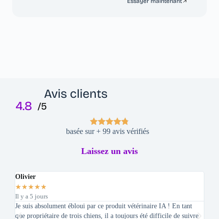
Essayer maintenant
Avis clients
4.8
/5
basée sur + 99 avis vérifiés
Laissez un avis
Olivier
Step
★
★
★
★
★
★
★
Il y a 5 jours
Il y a
Je suis absolument ébloui par ce produit vétérinaire IA ! En tant
En ta
que propriétaire de trois chiens, il a toujours été difficile de suivre
moyen