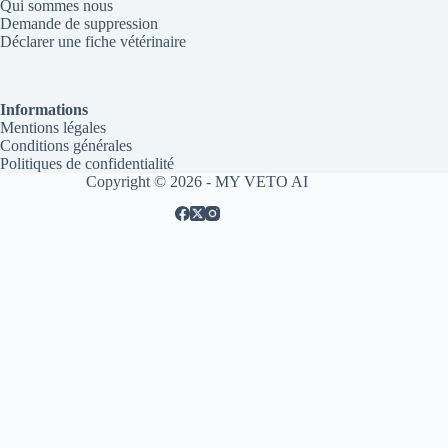
Qui sommes nous
Demande de suppression
Déclarer une fiche vétérinaire
Informations
Mentions légales
Conditions générales
Politiques de confidentialité
Copyright © 2026 - MY VETO AI
Offre exclusive
Essayez MyVeto AI
gratuitement
Obtenez un crédit de consultation 100% offert pour
votre première utilisation