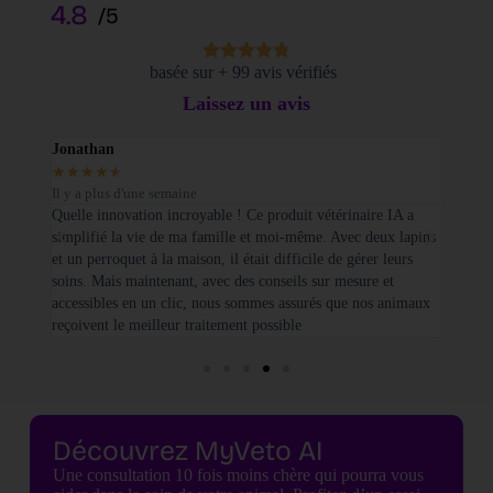
4.8
/5
basée sur + 99 avis vérifiés
Laissez un avis
Jonathan
Elodi
★
★
★
★
★
★
★
Il y a plus d'une semaine
Il y a
sé sur
Quelle innovation incroyable ! Ce produit vétérinaire IA a
Je tie
simplifié la vie de ma famille et moi-même. Avec deux lapins
vétéri
et un perroquet à la maison, il était difficile de gérer leurs
santé
soins. Mais maintenant, avec des conseils sur mesure et
seulem
accessibles en un clic, nous sommes assurés que nos animaux
basées
reçoivent le meilleur traitement possible
cette 
Découvrez MyVeto AI
Une consultation 10 fois moins chère qui pourra vous