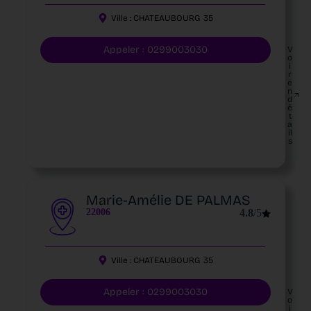
Ville :
CHATEAUBOURG
35
Appeler : 0299003030
V
o
i
r
e
n
d
é
t
a
il
s
Marie-Amélie DE PALMAS
22006
4.8
/5
Ville :
CHATEAUBOURG
35
Appeler : 0299003030
V
o
i