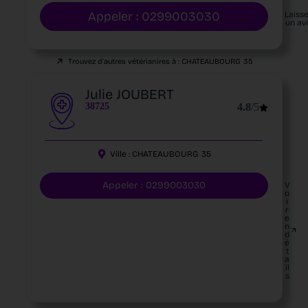
Appeler : 0299003030
Laiss
un av
Trouvez d'autres vétérianires à :
CHATEAUBOURG
35
Julie JOUBERT
38725
4.8
/5
Ville :
CHATEAUBOURG
35
Appeler : 0299003030
V
o
i
r
e
n
d
é
t
a
il
s