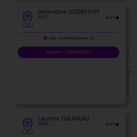
Amandine GODEFROY
24173
4.8
/5
Ville :
CHATEAUBOURG
35
Appeler : 0299003030
V
o
i
r
e
n
d
é
t
a
il
s
Laurent GAUNEAU
10192
4.8
/5