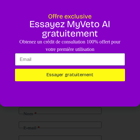
Offre exclusive
Essayez MyVeto AI
gratuitement
Obtenez un crédit de consultation 100% offert pour
votre première utilisation
Essayer gratuitement
Laisser un commentaire
Votre adresse e-mail ne sera pas publiée.
Les champs obligatoires
sont indiqués avec
*
Nom
*
E-mail
*