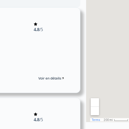
4.8
/5
Voir en détails
4.8
/5