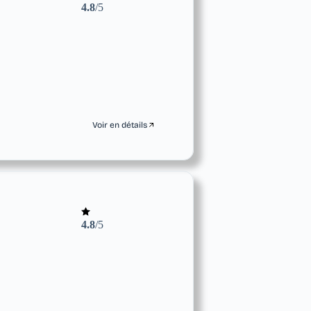
4.8
/5
Voir en détails
4.8
/5