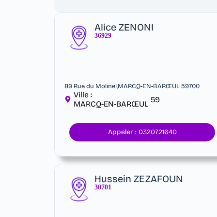
Alice ZENONI
36929
89 Rue du Molinel,MARCQ-EN-BARŒUL 59700
Ville :
59
MARCQ-EN-BARŒUL
Appeler : 0320721640
Hussein ZEZAFOUN
30701