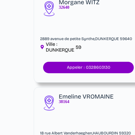
Morgane WITZ
32640
2889 avenue de petite Synthe,DUNKERQUE 59640
Ville :
59
DUNKERQUE
Appeler : 0328603130
Emeline VROMAINE
38164
18 rue Albert Vanderhaeghen,HAUBOURDIN 59320