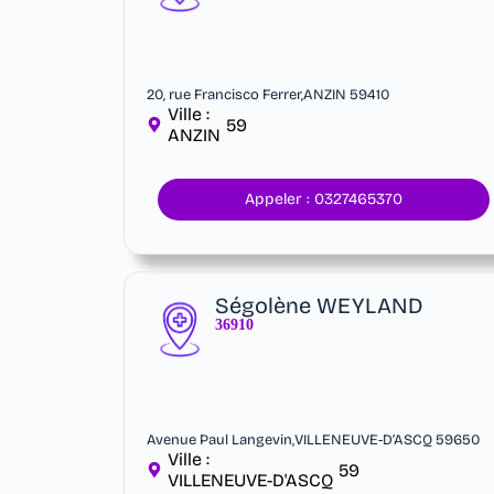
20, rue Francisco Ferrer,ANZIN 59410
Ville :
59
ANZIN
Appeler : 0327465370
Ségolène WEYLAND
36910
Avenue Paul Langevin,VILLENEUVE-D’ASCQ 59650
Ville :
59
VILLENEUVE-D'ASCQ