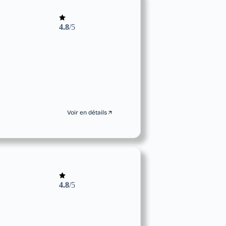
4.8
/5
Voir en détails
4.8
/5