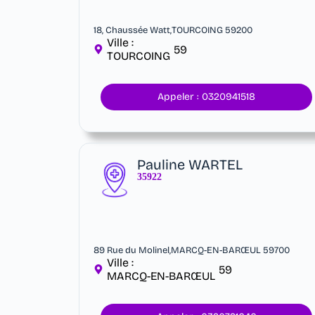
18, Chaussée Watt,TOURCOING 59200
Ville :
59
TOURCOING
Appeler : 0320941518
Pauline WARTEL
35922
89 Rue du Molinel,MARCQ-EN-BARŒUL 59700
Ville :
59
MARCQ-EN-BARŒUL