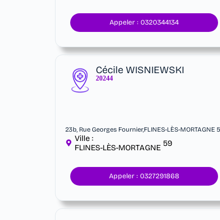
Appeler : 0320344134
Cécile WISNIEWSKI
20244
23b, Rue Georges Fournier,FLINES-LÈS-MORTAGNE 
Ville :
59
FLINES-LÈS-MORTAGNE
Appeler : 0327291868