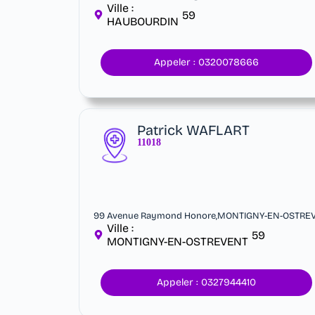
Ville :
59
HAUBOURDIN
Appeler : 0320078666
Patrick WAFLART
11018
99 Avenue Raymond Honore,MONTIGNY-EN-OSTREV
Ville :
59
MONTIGNY-EN-OSTREVENT
Appeler : 0327944410