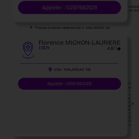
Appeler : 0297662129
Laiss
un av
Trouvez d'autres vétérianires à :
MALANSAC
56
Florence MICHON-LAURIERE
15829
4.8
/5
Ville :
MALANSAC
56
Appeler : 0297662129
V
o
i
r
e
n
d
é
t
a
il
s