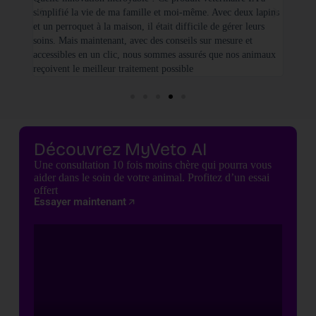
simplifié la vie de ma famille et moi-même. Avec deux lapins
vétéri
et un perroquet à la maison, il était difficile de gérer leurs
santé
soins. Mais maintenant, avec des conseils sur mesure et
seulem
accessibles en un clic, nous sommes assurés que nos animaux
basées
reçoivent le meilleur traitement possible
cette 
Découvrez MyVeto AI
Une consultation 10 fois moins chère qui pourra vous
aider dans le soin de votre animal. Profitez d’un essai
offert
Essayer maintenant