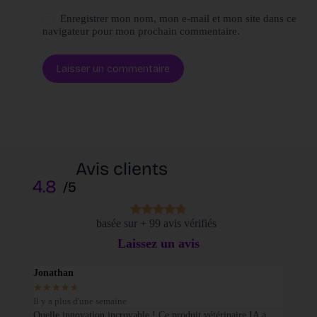
Enregistrer mon nom, mon e-mail et mon site dans ce
navigateur pour mon prochain commentaire.
Laisser un commentaire
Avis clients
4.8
/5
basée sur + 99 avis vérifiés
Laissez un avis
Jonathan
Elodi
★
★
★
★
★
★
★
Il y a plus d'une semaine
Il y a
sé sur
Quelle innovation incroyable ! Ce produit vétérinaire IA a
Je tie