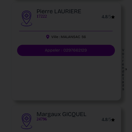
Pierre LAURIERE
17222
4.8
/5
Ville :
MALANSAC
56
Appeler : 0297662129
V
o
i
r
e
n
d
é
t
a
il
s
Margaux GICQUEL
24796
4.8
/5