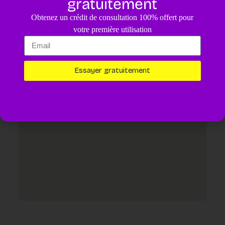
gratuitement
4.8
/5
Obtenez un crédit de consultation 100% offert pour
Un diagnostic pour votre animal assisté par IA.
4,99€
votre première utilisation
Essayer maintenant
Essayer gratuitement