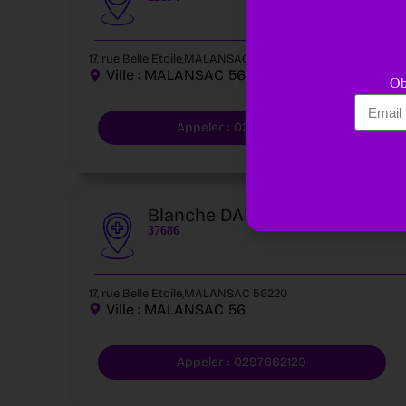
17, rue Belle Etoile,MALANSAC 56220
Ville :
MALANSAC
56
Ob
Appeler : 0297662129
Blanche DARODES DE TAILLY
37686
17, rue Belle Etoile,MALANSAC 56220
Ville :
MALANSAC
56
Appeler : 0297662129