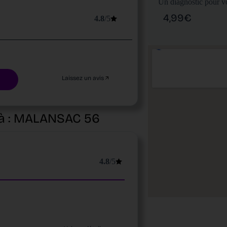
Un diagnostic pour vo
4,99€
4.8
/5
Laissez un avis
à :
MALANSAC
56
4.8
/5