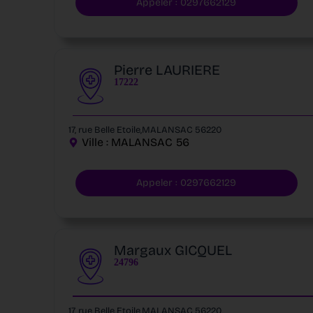
Appeler : 0297662129
Pierre LAURIERE
17222
17, rue Belle Etoile,MALANSAC 56220
Ville :
MALANSAC
56
Appeler : 0297662129
Margaux GICQUEL
24796
17, rue Belle Etoile,MALANSAC 56220