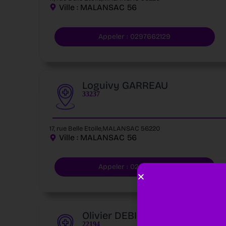
Ville :
MALANSAC
56
Appeler : 0297662129
Loguivy GARREAU
33237
17, rue Belle Etoile,MALANSAC 56220
Ville :
MALANSAC
56
Appeler : 0297662129
Olivier DEBIERRE
22194