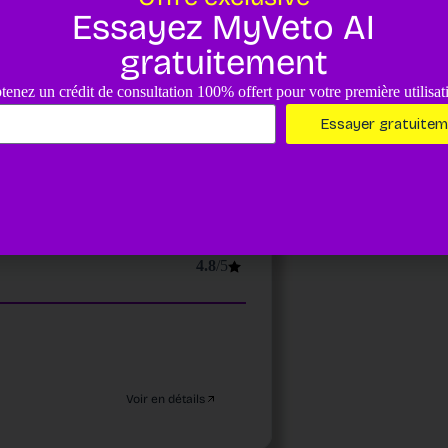
4.8
/5
Essayez MyVeto AI
gratuitement
tenez un crédit de consultation 100% offert pour votre première utilisat
Essayer gratuite
Voir en détails
4.8
/5
Voir en détails