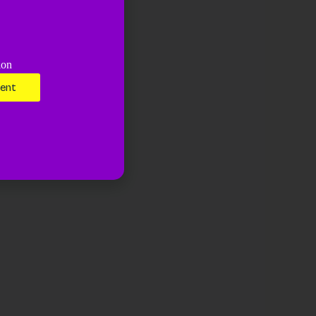
ion
ment