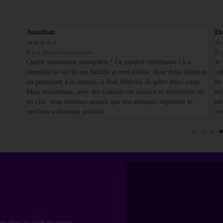
Jonathan
El
★
★
★
★
★
★
Il y a plus d'une semaine
Il 
é sur
Quelle innovation incroyable ! Ce produit vétérinaire IA a
Je
simplifié la vie de ma famille et moi-même. Avec deux lapins et
vét
un perroquet à la maison, il était difficile de gérer leurs soins.
de
Mais maintenant, avec des conseils sur mesure et accessibles en
uti
un clic, nous sommes assurés que nos animaux reçoivent le
te
meilleur traitement possible
in
er dans le soin de votre