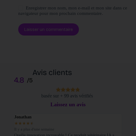
Enregistrer mon nom, mon e-mail et mon site dans ce
navigateur pour mon prochain commentaire.
Laisser un commentaire
Avis clients
4.8
/5
basée sur + 99 avis vérifiés
Laissez un avis
Jonathan
Elodi
★
★
★
★
★
★
★
Il y a plus d'une semaine
Il y a
sé sur
Quelle innovation incroyable ! Ce produit vétérinaire IA a
Je tie