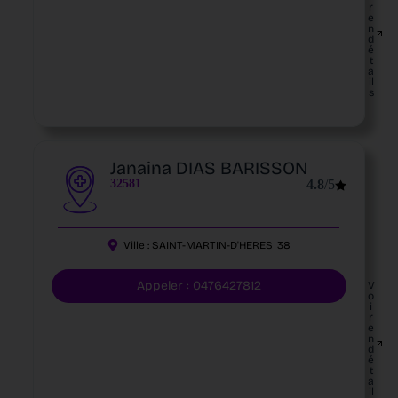
r
e
n
d
é
t
a
il
s
Janaina DIAS BARISSON
32581
4.8
/5
Ville :
SAINT-MARTIN-D'HERES
38
Appeler : 0476427812
V
o
i
r
e
n
d
é
t
a
il