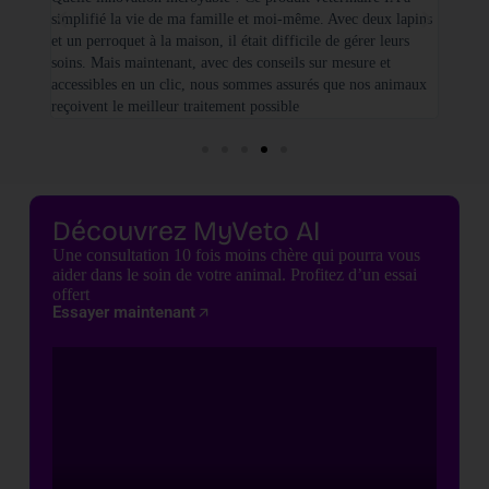
simplifié la vie de ma famille et moi-même. Avec deux lapins
vétéri
et un perroquet à la maison, il était difficile de gérer leurs
santé
soins. Mais maintenant, avec des conseils sur mesure et
seulem
accessibles en un clic, nous sommes assurés que nos animaux
basées
reçoivent le meilleur traitement possible
cette 
Découvrez MyVeto AI
Une consultation 10 fois moins chère qui pourra vous
aider dans le soin de votre animal. Profitez d’un essai
offert
Essayer maintenant