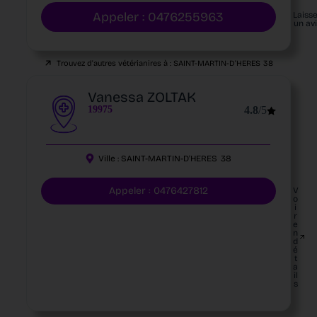
Appeler : 0476255963
Laiss
un av
Trouvez d'autres vétérianires à :
SAINT-MARTIN-D'HERES
38
Vanessa ZOLTAK
19975
4.8
/5
Ville :
SAINT-MARTIN-D'HERES
38
Appeler : 0476427812
V
o
i
r
e
n
d
é
t
a
il
s