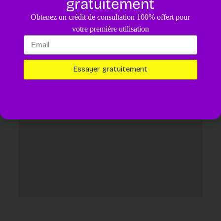
gratuitement
4.8
/5
Obtenez un crédit de consultation 100% offert pour
Un diagnostic pour votre animal assisté par IA.
4,99€
votre première utilisation
Essayer maintenant
Essayer gratuitement