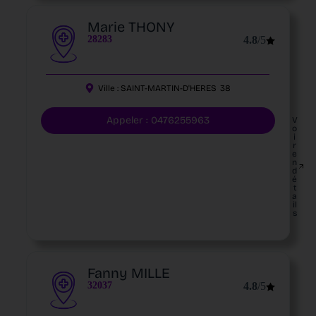
Marie THONY
28283
4.8
/5
Ville :
SAINT-MARTIN-D'HERES
38
Appeler : 0476255963
V
o
i
r
e
n
d
é
t
a
il
s
Fanny MILLE
32037
4.8
/5