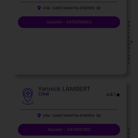
Ville :
SAINT-MARTIN-D'HERES
38
Appeler : 0476255963
V
o
i
r
e
n
d
é
t
a
il
s
Yannick LAMBERT
22948
4.8
/5
Ville :
SAINT-MARTIN-D'HERES
38
Appeler : 0476427812
V
o
i