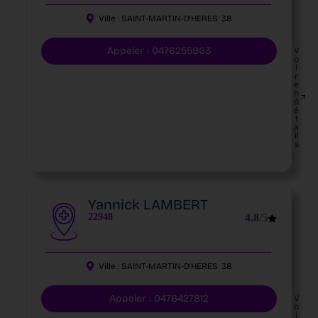
Ville :
SAINT-MARTIN-D'HERES
38
Appeler : 0476255963
V
o
i
r
e
n
d
é
t
a
il
s
Yannick LAMBERT
22948
4.8
/5
Ville :
SAINT-MARTIN-D'HERES
38
Appeler : 0476427812
V
o
i