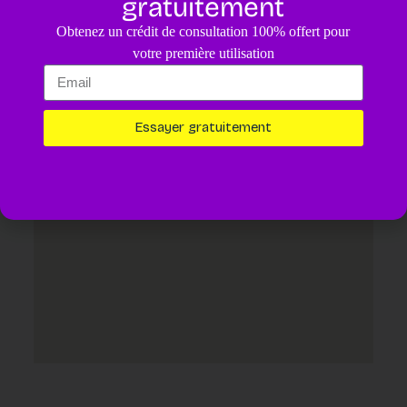
gratuitement
4.8
/5
Obtenez un crédit de consultation 100% offert pour
Un diagnostic pour votre animal assisté par IA.
4,99€
votre première utilisation
Essayer maintenant
Essayer gratuitement