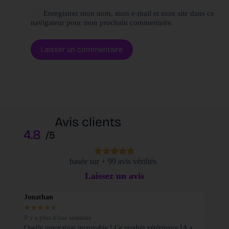
Enregistrer mon nom, mon e-mail et mon site dans ce
navigateur pour mon prochain commentaire.
Laisser un commentaire
Avis clients
4.8
/5
basée sur + 99 avis vérifiés
Laissez un avis
Jonathan
Elodi
★
★
★
★
★
★
★
Il y a plus d'une semaine
Il y a
sé sur
Quelle innovation incroyable ! Ce produit vétérinaire IA a
Je tie