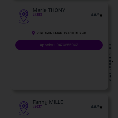
Marie THONY
28283
4.8
/5
Ville :
SAINT-MARTIN-D'HERES
38
Appeler : 0476255963
V
o
i
r
e
n
d
é
t
a
il
s
Fanny MILLE
32037
4.8
/5