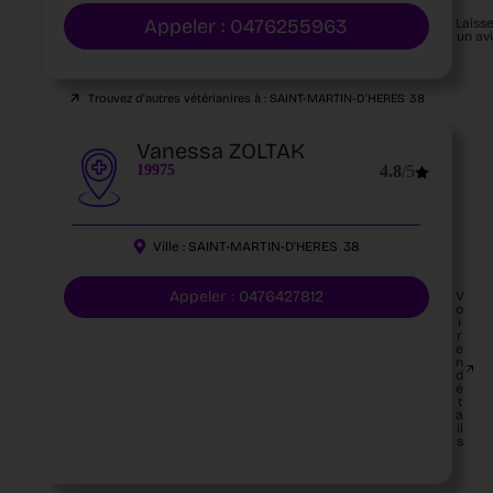
Appeler : 0476255963
Laiss
un av
Trouvez d'autres vétérianires à :
SAINT-MARTIN-D'HERES
38
Vanessa ZOLTAK
19975
4.8
/5
Ville :
SAINT-MARTIN-D'HERES
38
Appeler : 0476427812
V
o
i
r
e
n
d
é
t
a
il
s