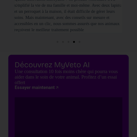
simplifié la vie de ma famille et moi-même. Avec deux lapins
vétéri
et un perroquet à la maison, il était difficile de gérer leurs
santé
soins. Mais maintenant, avec des conseils sur mesure et
seulem
accessibles en un clic, nous sommes assurés que nos animaux
basées
reçoivent le meilleur traitement possible
cette 
Découvrez MyVeto AI
Une consultation 10 fois moins chère qui pourra vous
aider dans le soin de votre animal. Profitez d’un essai
offert
Essayer maintenant