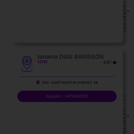
r
e
n
d
é
t
a
il
s
Janaina DIAS BARISSON
32581
4.8
/5
Ville :
SAINT-MARTIN-D'HERES
38
Appeler : 0476427812
V
o
i
r
e
n
d
é
t
a
il