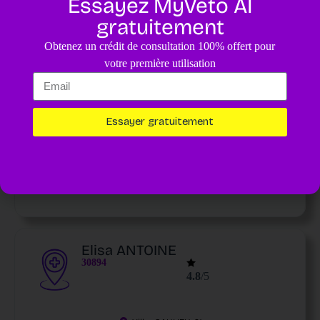
Essayez MyVeto AI
25119
4.8
/5
gratuitement
Obtenez un crédit de consultation 100% offert pour
votre première utilisation
Ville :
SAULIEU
21
Appeler : 0380641028
V
o
i
Essayer gratuitement
r
e
n
d
é
t
a
il
s
Elisa ANTOINE
30894
4.8
/5