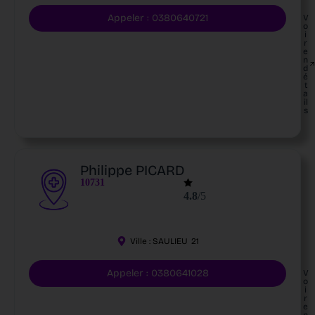
Appeler : 0380640721
V
o
i
r
e
n
d
é
t
a
il
s
Philippe PICARD
10731
4.8
/5
Ville :
SAULIEU
21
Appeler : 0380641028
V
o
i
r
e