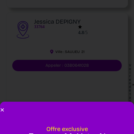
Jessica DEPIGNY
33764
4.8
/5
Ville :
SAULIEU
21
Appeler : 0380641028
V
o
i
r
e
n
d
é
t
a
il
s
Offre exclusive
Anne-Laure DESCLOIX