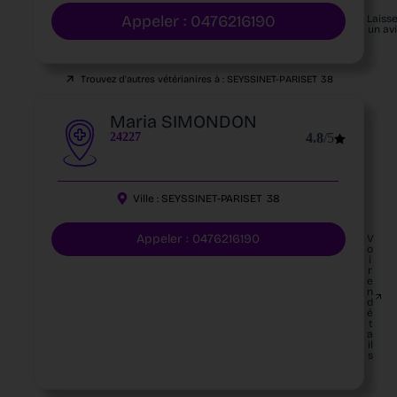
Appeler : 0476216190
Laiss
un av
Trouvez d'autres vétérianires à :
SEYSSINET-PARISET
38
Maria SIMONDON
24227
4.8
/5
Ville :
SEYSSINET-PARISET
38
Appeler : 0476216190
V
o
i
r
e
n
d
é
t
a
il
s