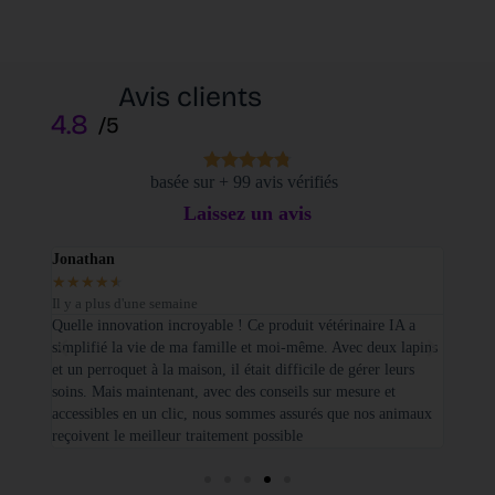
Avis clients
4.8
/5
basée sur + 99 avis vérifiés
Laissez un avis
Jonathan
Elodi
★
★
★
★
★
★
★
Il y a plus d'une semaine
Il y a
sé sur
Quelle innovation incroyable ! Ce produit vétérinaire IA a
Je tie
simplifié la vie de ma famille et moi-même. Avec deux lapins
vétéri
et un perroquet à la maison, il était difficile de gérer leurs
santé
soins. Mais maintenant, avec des conseils sur mesure et
seulem
accessibles en un clic, nous sommes assurés que nos animaux
basées
reçoivent le meilleur traitement possible
cette 