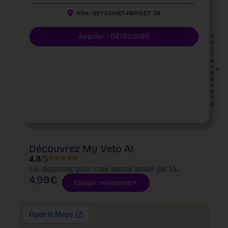
Ville :
SEYSSINET-PARISET
38
Appeler : 0476216190
V
o
i
r
e
n
d
é
t
a
il
s
Découvrez My Veto AI
4.8
/5
Un diagnostic pour votre animal assisté par IA.
4,99€
Essayer maintenant