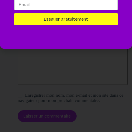
Nom
*
E-mail
*
Essayer gratuitement
Site web
Ajouter un commentaire
*
Enregistrer mon nom, mon e-mail et mon site dans ce
navigateur pour mon prochain commentaire.
Laisser un commentaire