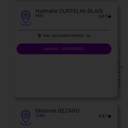
Nathalie CURTELIN-BLAIS
9101
4.8
/5
Ville :
SEYSSINET-PARISET
38
Appeler : 0476216190
V
o
i
r
e
n
d
é
t
a
il
s
Melanie BEZARD
15367
4.8
/5