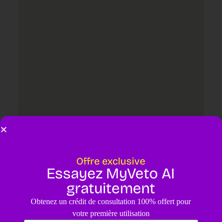
Offre exclusive
Essayez MyVeto AI
Laisser un commentaire
gratuitement
Votre adresse e-mail ne sera pas publiée.
Les champs obligatoires
Obtenez un crédit de consultation 100% offert pour
sont indiqués avec
*
votre première utilisation