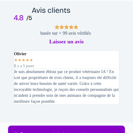
Avis clients
4.8
/5
basée sur + 99 avis vérifiés
Laissez un avis
Olivier
Stepha
★
★
★
★
★
★
★
★
Il y a 5 jours
Il y a 2 
Je suis absolument ébloui par ce produit vétérinaire IA ! En
En tant 
tant que propriétaire de trois chiens, il a toujours été difficile
recherc
de suivre leurs besoins de santé variés. Grâce à cette
mes féli
incroyable technologie, je reçois des conseils personnalisés qui
chats n'
m'aident à prendre soin de mes animaux de compagnie de la
meilleure façon possible.