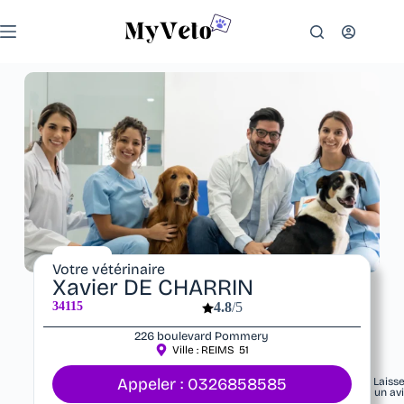
Votre vétérinaire
Xavier DE CHARRIN
34115
4.8
/5
226 boulevard Pommery
Ville :
REIMS
51
Appeler : 0326858585
Laiss
un av