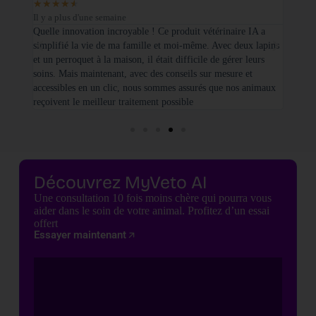
★
★
★
★
★
★
★
Il y a plus d'une semaine
Il y a
sé sur
Quelle innovation incroyable ! Ce produit vétérinaire IA a
Je tie
simplifié la vie de ma famille et moi-même. Avec deux lapins
vétéri
et un perroquet à la maison, il était difficile de gérer leurs
santé
soins. Mais maintenant, avec des conseils sur mesure et
seulem
accessibles en un clic, nous sommes assurés que nos animaux
basées
reçoivent le meilleur traitement possible
cette 
Découvrez MyVeto AI
Une consultation 10 fois moins chère qui pourra vous
aider dans le soin de votre animal. Profitez d’un essai
offert
Essayer maintenant