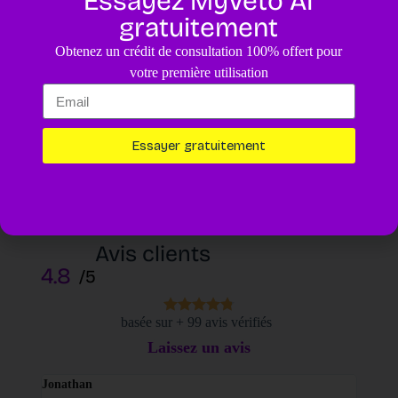
Essayez MyVeto AI
gratuitement
Obtenez un crédit de consultation 100% offert pour
Enregistrer mon nom, mon e-mail et mon site dans ce
votre première utilisation
navigateur pour mon prochain commentaire.
Laisser un commentaire
Essayer gratuitement
Avis clients
4.8
/5
basée sur + 99 avis vérifiés
Laissez un avis
Jonathan
Elodi