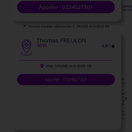
Appeler : 0324527307
Laiss
un av
Trouvez d'autres vétérianires à :
VRIGNE-AUX-BOIS
08
Thomas FREULON
35705
4.8
/5
Ville :
VRIGNE-AUX-BOIS
08
Appeler : 0324527307
V
o
i
r
e
n
d
é
t
a
il
s