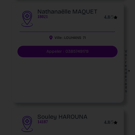
Nathanaëlle MAQUET
18021
4.8
/5
Ville :
LOUHANS
71
Appeler : 0385749179
V
o
i
r
e
n
d
é
t
a
il
s
Souley HAROUNA
14187
4.8
/5