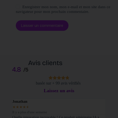
Enregistrer mon nom, mon e-mail et mon site dans ce
navigateur pour mon prochain commentaire.
Laisser un commentaire
Avis clients
4.8
/5
basée sur + 99 avis vérifiés
Laissez un avis
Jonathan
Elodi
★
★
★
★
★
★
★
Il y a plus d'une semaine
Il y a
sé sur
Quelle innovation incroyable ! Ce produit vétérinaire IA a
Je tie