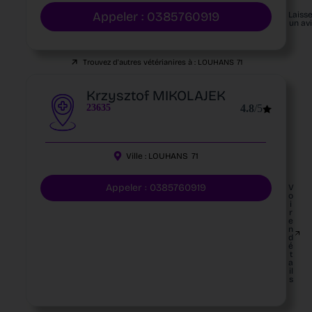
Appeler : 0385760919
Laiss
un av
Trouvez d'autres vétérianires à :
LOUHANS
71
Krzysztof MIKOLAJEK
23635
4.8
/5
Ville :
LOUHANS
71
Appeler : 0385760919
V
o
i
r
e
n
d
é
t
a
il
s