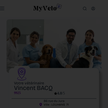
Votre vétérinaire
Vincent BACQ
9925
4.8
/5
86 rue du Jura
Ville :
LOUHANS
71