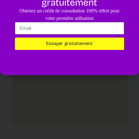
gratuitement
4.8
/5
Obtenez un crédit de consultation 100% offert pour
Un diagnostic pour votre animal assisté par IA.
4,99€
votre première utilisation
Essayer maintenant
Essayer gratuitement