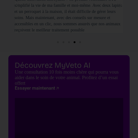
simplifié la vie de ma famille et moi-même. Avec deux lapins
vétéri
et un perroquet à la maison, il était difficile de gérer leurs
santé
soins. Mais maintenant, avec des conseils sur mesure et
seulem
accessibles en un clic, nous sommes assurés que nos animaux
basées
reçoivent le meilleur traitement possible
cette 
Découvrez MyVeto AI
Une consultation 10 fois moins chère qui pourra vous
aider dans le soin de votre animal. Profitez d’un essai
offert
Essayer maintenant