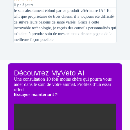
Il y a 5 jours
Il y a 2 
Je suis absolument ébloui par ce produit vétérinaire IA ! En
En tant 
tant que propriétaire de trois chiens, il a toujours été difficile
recherc
de suivre leurs besoins de santé variés. Grâce à cette
mes féli
incroyable technologie, je reçois des conseils personnalisés qui
chats n'
m'aident à prendre soin de mes animaux de compagnie de la
meilleure façon possible.
Découvrez MyVeto AI
Une consultation 10 fois moins chère qui pourra vous
aider dans le soin de votre animal. Profitez d’un essai
offert
Essayer maintenant