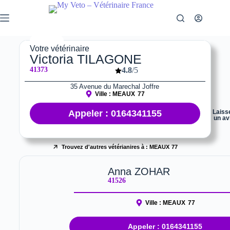
Votre vétérinaire
Victoria TILAGONE
41373
4.8
/5
35 Avenue du Marechal Joffre
Ville :
MEAUX
77
Appeler : 0164341155
Laiss
un av
Trouvez d'autres vétérianires à :
MEAUX
77
Anna ZOHAR
41526
Ville :
MEAUX
77
Appeler : 0164341155