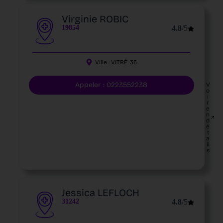
Virginie ROBIC
19854
4.8
/5
Ville :
VITRÉ
35
Appeler : 0223552238
V
o
i
r
e
n
d
é
t
a
il
s
Jessica LEFLOCH
31242
4.8
/5