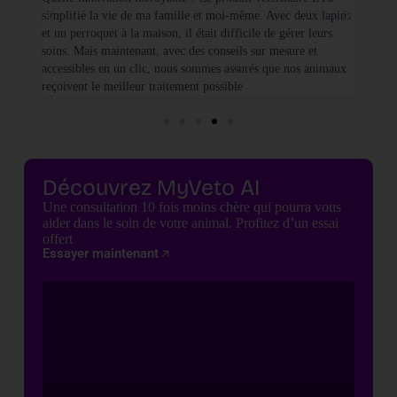
simplifié la vie de ma famille et moi-même. Avec deux lapins
vétéri
et un perroquet à la maison, il était difficile de gérer leurs
santé
soins. Mais maintenant, avec des conseils sur mesure et
seulem
accessibles en un clic, nous sommes assurés que nos animaux
basées
reçoivent le meilleur traitement possible
cette 
Découvrez MyVeto AI
Une consultation 10 fois moins chère qui pourra vous
aider dans le soin de votre animal. Profitez d’un essai
offert
Essayer maintenant