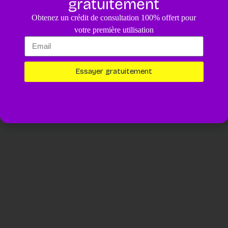
gratuitement
4.8
/5
Obtenez un crédit de consultation 100% offert pour
Un diagnostic pour votre animal assisté par IA.
4,99€
votre première utilisation
Essayer maintenant
Essayer gratuitement