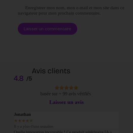
Enregistrer mon nom, mon e-mail et mon site dans ce
navigateur pour mon prochain commentaire.
Laisser un commentaire
Avis clients
4.8
/5
basée sur + 99 avis vérifiés
Laissez un avis
Jonathan
Elodi
★
★
★
★
★
★
★
Il y a plus d'une semaine
Il y a
sé sur
Quelle innovation incroyable ! Ce produit vétérinaire IA a
Je tie