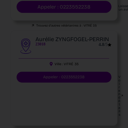
Appeler : 0223552238
Laiss
un av
Trouvez d'autres vétérianires à :
VITRÉ
35
Aurélie ZYNGFOGEL-PERRIN
23018
4.8
/5
Ville :
VITRÉ
35
Appeler : 0223552238
V
o
i
r
e
n
d
é
t
a
il
s