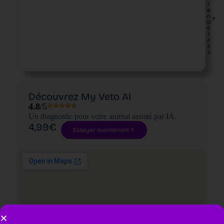
r
e
n
d
é
t
a
il
s
Découvrez My Veto AI
4.8
/5
Un diagnostic pour votre animal assisté par IA.
4,99€
Essayer maintenant