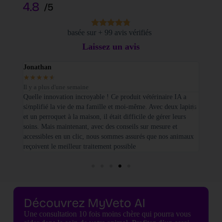
4.8
/5
basée sur + 99 avis vérifiés
Laissez un avis
Jonathan
Elodi
★
★
★
★
★
★
★
Il y a plus d'une semaine
Il y a
sé sur
Quelle innovation incroyable ! Ce produit vétérinaire IA a
Je tie
simplifié la vie de ma famille et moi-même. Avec deux lapins
vétéri
et un perroquet à la maison, il était difficile de gérer leurs
santé
soins. Mais maintenant, avec des conseils sur mesure et
seulem
accessibles en un clic, nous sommes assurés que nos animaux
basées
reçoivent le meilleur traitement possible
cette 
Découvrez MyVeto AI
Une consultation 10 fois moins chère qui pourra vous