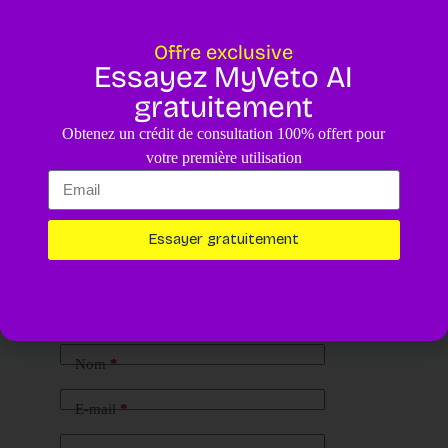
Offre exclusive
Essayez MyVeto AI
gratuitement
Obtenez un crédit de consultation 100% offert pour
votre première utilisation
Essayer gratuitement
Laisser un commentaire
Votre adresse e-mail ne sera pas publiée.
Les champs obligatoires
sont indiqués avec
*
Nom
*
E-mail
*