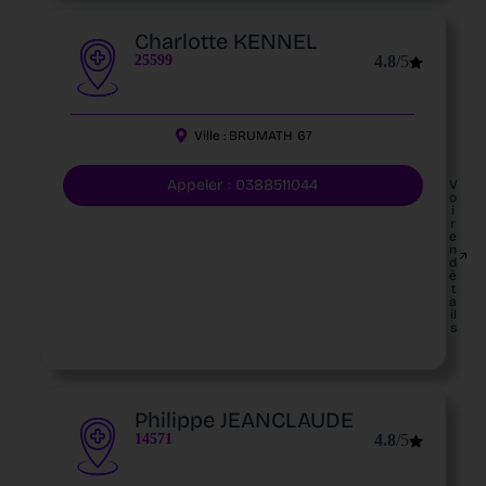
Charlotte KENNEL
25599
4.8
/5
Ville :
BRUMATH
67
Appeler : 0388511044
V
o
i
r
e
n
d
é
t
a
il
s
Philippe JEANCLAUDE
14571
4.8
/5