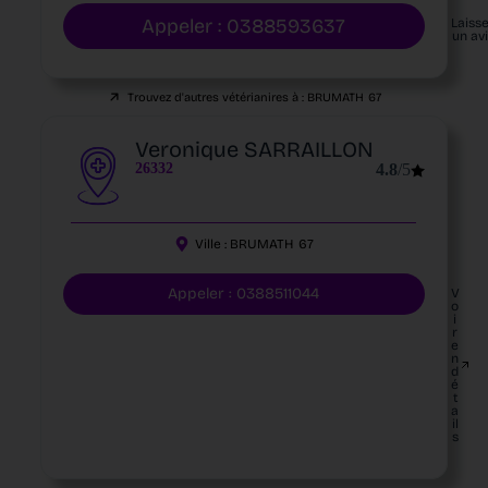
Appeler : 0388593637
Laiss
un av
Trouvez d'autres vétérianires à :
BRUMATH
67
Veronique SARRAILLON
26332
4.8
/5
Ville :
BRUMATH
67
Appeler : 0388511044
V
o
i
r
e
n
d
é
t
a
il
s