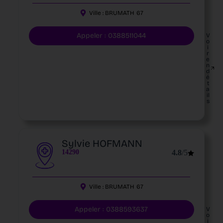
Ville :
BRUMATH
67
Appeler : 0388511044
V
o
i
r
e
n
d
é
t
a
il
s
Sylvie HOFMANN
14290
4.8
/5
Ville :
BRUMATH
67
Appeler : 0388593637
V
o
i