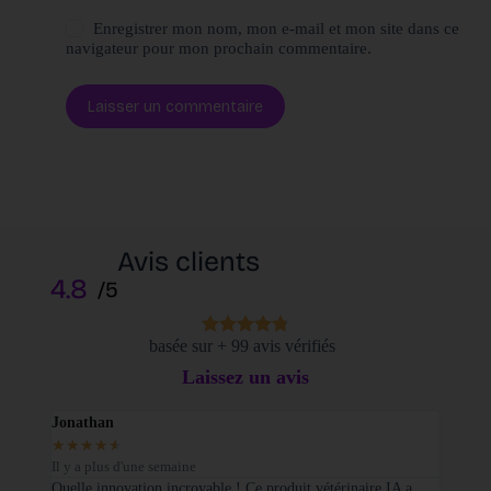
Enregistrer mon nom, mon e-mail et mon site dans ce
navigateur pour mon prochain commentaire.
Laisser un commentaire
Avis clients
4.8
/5
basée sur + 99 avis vérifiés
Laissez un avis
Jonathan
Elodi
★
★
★
★
★
★
★
Il y a plus d'une semaine
Il y a
sé sur
Quelle innovation incroyable ! Ce produit vétérinaire IA a
Je tie