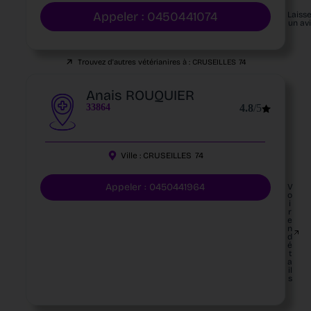
Appeler : 0450441074
Laiss
un av
Trouvez d'autres vétérianires à :
CRUSEILLES
74
Anais ROUQUIER
33864
4.8
/5
Ville :
CRUSEILLES
74
Appeler : 0450441964
V
o
i
r
e
n
d
é
t
a
il
s