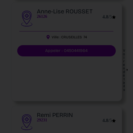
Anne-Lise ROUSSET
26126
4.8
/5
Ville :
CRUSEILLES
74
Appeler : 0450441964
V
o
i
r
e
n
d
é
t
a
il
s
Remi PERRIN
29231
4.8
/5