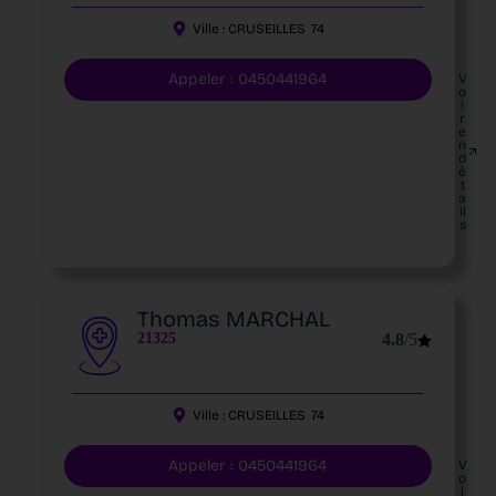
Ville :
CRUSEILLES
74
Appeler : 0450441964
V
o
i
r
e
n
d
é
t
a
il
s
Thomas MARCHAL
21325
4.8
/5
Ville :
CRUSEILLES
74
Appeler : 0450441964
V
o
i