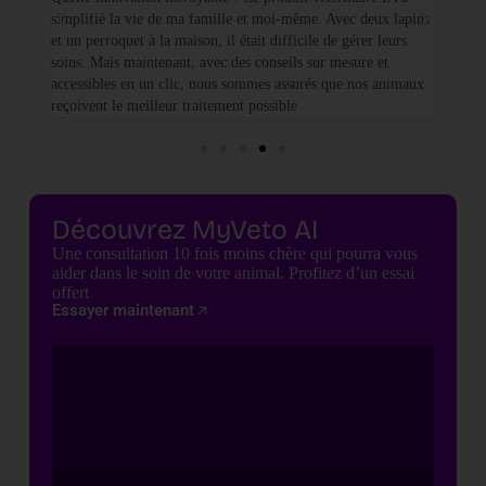
simplifié la vie de ma famille et moi-même. Avec deux lapins
vétéri
et un perroquet à la maison, il était difficile de gérer leurs
santé
soins. Mais maintenant, avec des conseils sur mesure et
seulem
accessibles en un clic, nous sommes assurés que nos animaux
basées
reçoivent le meilleur traitement possible
cette 
Découvrez MyVeto AI
Une consultation 10 fois moins chère qui pourra vous
aider dans le soin de votre animal. Profitez d’un essai
offert
Essayer maintenant