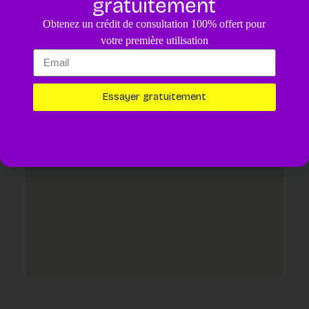
gratuitement
4.8
/5
Obtenez un crédit de consultation 100% offert pour
Un diagnostic pour votre animal assisté par IA.
4,99€
votre première utilisation
Essayer maintenant
Essayer gratuitement