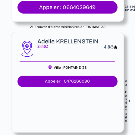
Appeler : 0664029649
Laiss
un av
Trouvez d'autres vétérianires à :
FONTAINE
38
Adelie KRELLENSTEIN
28502
4.8
/5
Ville :
FONTAINE
38
Appeler : 0476260090
V
o
i
r
e
n
d
é
t
a
il
s