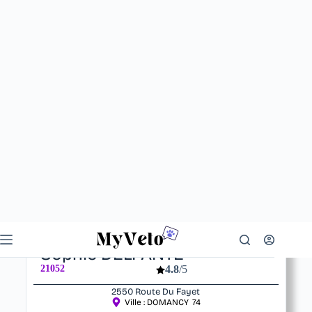
Votre vétérinaire
Sophie DELFANTE
21052
4.8
/5
2550 Route Du Fayet
Ville :
DOMANCY
74