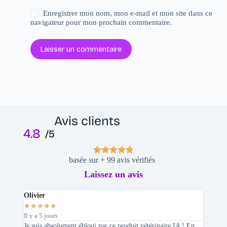
Enregistrer mon nom, mon e-mail et mon site dans ce
navigateur pour mon prochain commentaire.
Laisser un commentaire
Avis clients
4.8
/5
basée sur + 99 avis vérifiés
Laissez un avis
Olivier
Stepha
★
★
★
★
★
★
★
★
Il y a 5 jours
Il y a 2 
Je suis absolument ébloui par ce produit vétérinaire IA ! En
En tant 