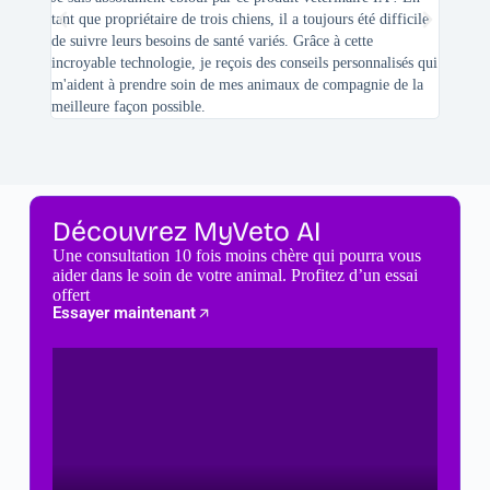
tant que propriétaire de trois chiens, il a toujours été difficile
recherc
de suivre leurs besoins de santé variés. Grâce à cette
mes féli
incroyable technologie, je reçois des conseils personnalisés qui
chats n'
m'aident à prendre soin de mes animaux de compagnie de la
meilleure façon possible.
Découvrez MyVeto AI
Une consultation 10 fois moins chère qui pourra vous
aider dans le soin de votre animal. Profitez d’un essai
offert
Essayer maintenant