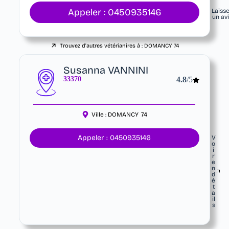
Appeler : 0450935146
Laiss
un av
Trouvez d'autres vétérianires à :
DOMANCY
74
Susanna VANNINI
33370
4.8
/5
Ville :
DOMANCY
74
Appeler : 0450935146
V
o
i
r
e
n
d
é
t
a
il
s