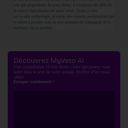
tant que propriétaire de trois chiens, il a toujours été difficile
recherc
de suivre leurs besoins de santé variés. Grâce à cette
mes féli
incroyable technologie, je reçois des conseils personnalisés qui
chats n'
m'aident à prendre soin de mes animaux de compagnie de la
meilleure façon possible.
Découvrez MyVeto AI
Une consultation 10 fois moins chère qui pourra vous
aider dans le soin de votre animal. Profitez d’un essai
offert
Essayer maintenant