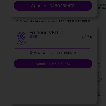
Appeler : 0450259473
Laiss
un av
Trouvez d'autres vétérianires à :
LA ROCHE SUR FORON
74
Frederic VELLUT
16668
4.8
/5
Ville :
LA ROCHE SUR FORON
74
Appeler : 0450259473
V
o
i
r
e
n
d
é
t
a
il
s