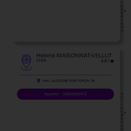
r
e
n
d
é
t
a
il
s
Helene MAISONNAT-VELLUT
15116
4.8
/5
Ville :
LA ROCHE SUR FORON
74
Appeler : 0450259473
V
o
i
r
e
n
d
é
t
a
il