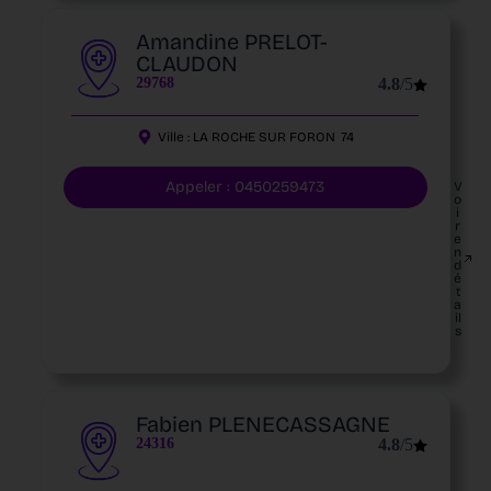
Amandine PRELOT-
CLAUDON
29768
4.8
/5
Ville :
LA ROCHE SUR FORON
74
Appeler : 0450259473
V
o
i
r
e
n
d
é
t
a
il
s
Fabien PLENECASSAGNE
24316
4.8
/5