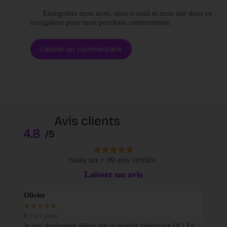
Enregistrer mon nom, mon e-mail et mon site dans ce
navigateur pour mon prochain commentaire.
Laisser un commentaire
Avis clients
4.8
/5
basée sur + 99 avis vérifiés
Laissez un avis
Olivier
Stepha
★
★
★
★
★
★
★
★
Il y a 5 jours
Il y a 2 
Je suis absolument ébloui par ce produit vétérinaire IA ! En
En tant 