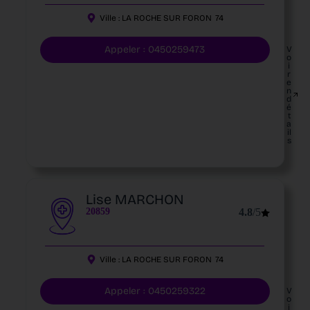
Ville :
LA ROCHE SUR FORON
74
Appeler : 0450259473
V
o
i
r
e
n
d
é
t
a
il
s
Lise MARCHON
20859
4.8
/5
Ville :
LA ROCHE SUR FORON
74
Appeler : 0450259322
V
o
i