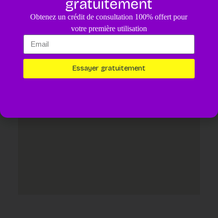
gratuitement
4.8
/5
Obtenez un crédit de consultation 100% offert pour
Un diagnostic pour votre animal assisté par IA.
4,99€
votre première utilisation
Essayer maintenant
Essayer gratuitement