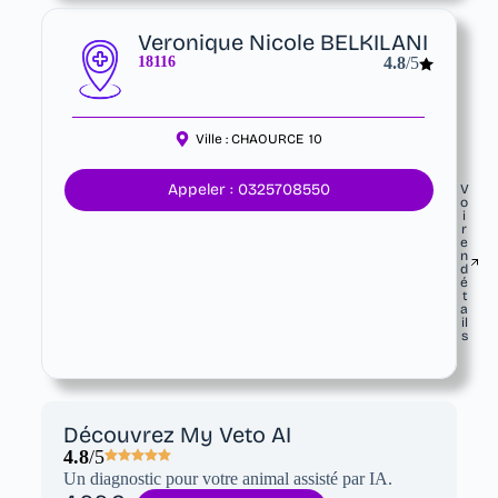
Veronique Nicole BELKILANI
18116
4.8
/5
Ville :
CHAOURCE
10
Appeler : 0325708550
V
o
i
r
e
n
d
é
t
a
il
s
Découvrez My Veto AI
4.8
/5
Un diagnostic pour votre animal assisté par IA.