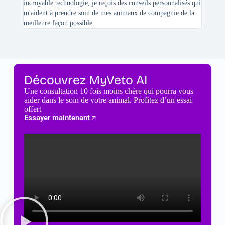
incroyable technologie, je reçois des conseils personnalisés qui
chats n'
m'aident à prendre soin de mes animaux de compagnie de la
meilleure façon possible.
Découvrez MyVeto AI
Une consultation 10 fois moins chère qui pourra vous
aider dans le soin de votre animal. Profitez d’un essai
offert
Essayer maintenant