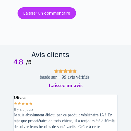
Laisser un commentaire
Avis clients
4.8
/5
basée sur + 99 avis vérifiés
Laissez un avis
Olivier
Stepha
★
★
★
★
★
★
★
★
Il y a 5 jours
Il y a 2 
Je suis absolument ébloui par ce produit vétérinaire IA ! En
En tant 
tant que propriétaire de trois chiens, il a toujours été difficile
recherc
de suivre leurs besoins de santé variés. Grâce à cette
mes féli