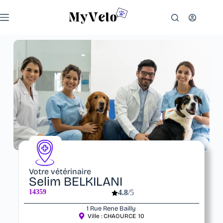
Votre vétérinaire
Selim BELKILANI
14359
4.8
/5
1 Rue Rene Bailly
Ville :
CHAOURCE
10