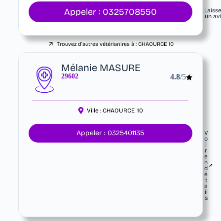
Appeler : 0325708550
Laiss
un av
Trouvez d'autres vétérianires à :
CHAOURCE
10
Mélanie MASURE
29602
4.8
/5
Ville :
CHAOURCE
10
Appeler : 0325401135
V
o
i
r
e
n
d
é
t
a
il
s