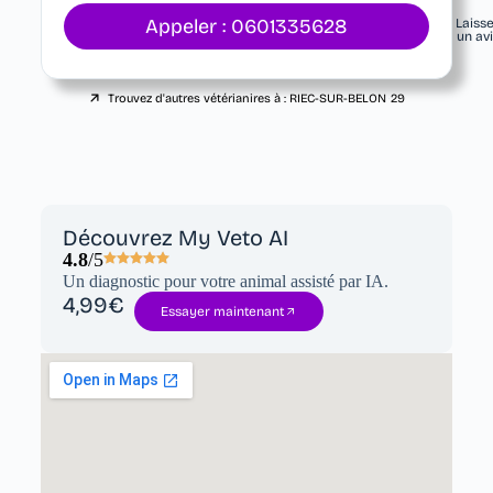
Appeler : 0601335628
Laiss
un av
Trouvez d'autres vétérianires à :
RIEC-SUR-BELON
29
Découvrez My Veto AI
4.8
/5
Un diagnostic pour votre animal assisté par IA.
4,99€
Essayer maintenant