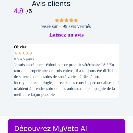
Avis clients
4.8
/5
basée sur + 99 avis vérifiés
Laissez un avis
Olivier
Stepha
★
★
★
★
★
★
★
★
Il y a 5 jours
Il y a 2 
Je suis absolument ébloui par ce produit vétérinaire IA ! En
En tant 
tant que propriétaire de trois chiens, il a toujours été difficile
recherc
de suivre leurs besoins de santé variés. Grâce à cette
mes féli
incroyable technologie, je reçois des conseils personnalisés qui
chats n'
m'aident à prendre soin de mes animaux de compagnie de la
meilleure façon possible.
Découvrez MyVeto AI