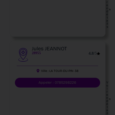
r
e
n
d
é
t
a
il
s
Jules JEANNOT
28955
4.8
/5
Ville :
LA TOUR-DU-PIN
38
Appeler : 0785298226
V
o
i
r
e
n
d
é
t
a
il