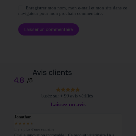
Enregistrer mon nom, mon e-mail et mon site dans ce
navigateur pour mon prochain commentaire.
Laisser un commentaire
Avis clients
4.8
/5
basée sur + 99 avis vérifiés
Laissez un avis
Jonathan
Elodi
★
★
★
★
★
★
★
Il y a plus d'une semaine
Il y a
sé sur
Quelle innovation incroyable ! Ce produit vétérinaire IA a
Je tie