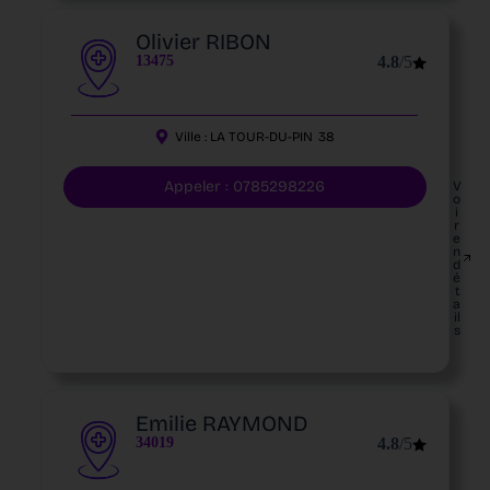
Olivier RIBON
13475
4.8
/5
Ville :
LA TOUR-DU-PIN
38
Appeler : 0785298226
V
o
i
r
e
n
d
é
t
a
il
s
Emilie RAYMOND
34019
4.8
/5