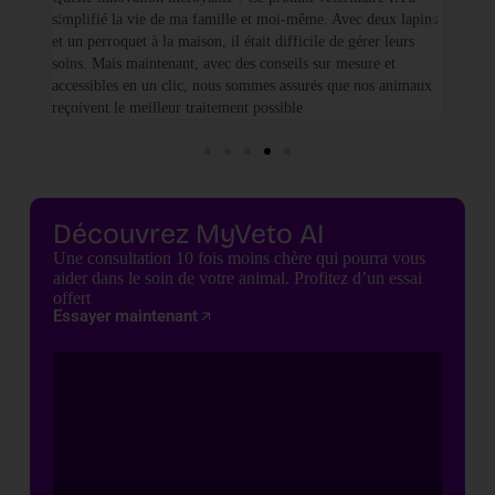
simplifié la vie de ma famille et moi-même. Avec deux lapins
vétéri
et un perroquet à la maison, il était difficile de gérer leurs
santé
soins. Mais maintenant, avec des conseils sur mesure et
seulem
accessibles en un clic, nous sommes assurés que nos animaux
basées
reçoivent le meilleur traitement possible
cette 
Découvrez MyVeto AI
Une consultation 10 fois moins chère qui pourra vous
aider dans le soin de votre animal. Profitez d’un essai
offert
Essayer maintenant