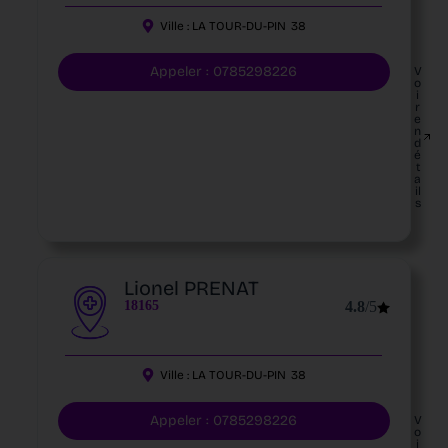
Ville :
LA TOUR-DU-PIN
38
Appeler : 0785298226
V
o
i
r
e
n
d
é
t
a
il
s
Lionel PRENAT
18165
4.8
/5
Ville :
LA TOUR-DU-PIN
38
Appeler : 0785298226
V
o
i