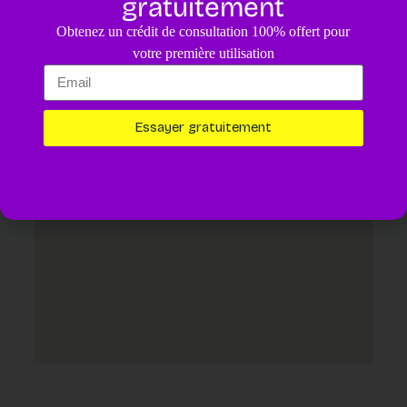
gratuitement
4.8
/5
Obtenez un crédit de consultation 100% offert pour
Un diagnostic pour votre animal assisté par IA.
4,99€
votre première utilisation
Essayer maintenant
Essayer gratuitement