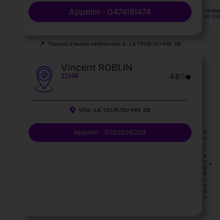
Appeler : 0474181474
Laiss
un av
Trouvez d'autres vétérianires à :
LA TOUR-DU-PIN
38
Vincent ROBLIN
22148
4.8
/5
Ville :
LA TOUR-DU-PIN
38
Appeler : 0785298226
V
o
i
r
e
n
d
é
t
a
il
s