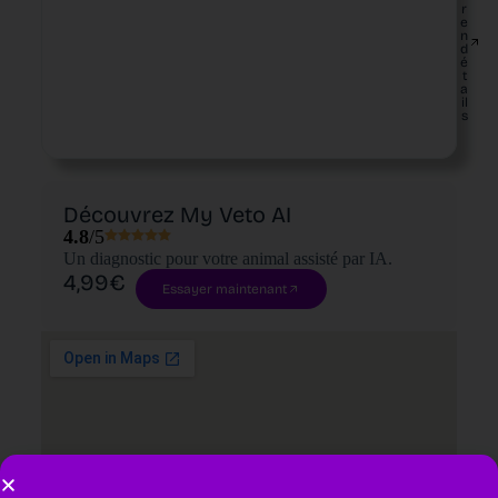
r
e
n
d
é
t
a
il
s
Découvrez My Veto AI
4.8
/5
Un diagnostic pour votre animal assisté par IA.
4,99€
Essayer maintenant