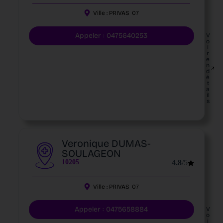
Ville :
PRIVAS
07
Appeler : 0475640253
V
o
i
r
e
n
d
é
t
a
il
s
Veronique DUMAS-
SOULAGEON
10205
4.8
/5
Ville :
PRIVAS
07
Appeler : 0475658884
V
o
i