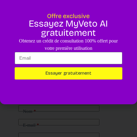
Offre exclusive
Essayez MyVeto AI
gratuitement
Obtenez un crédit de consultation 100% offert pour
votre première utilisation
Essayer gratuitement
Laisser un commentaire
Votre adresse e-mail ne sera pas publiée.
Les champs obligatoires
sont indiqués avec
*
Nom
*
E-mail
*