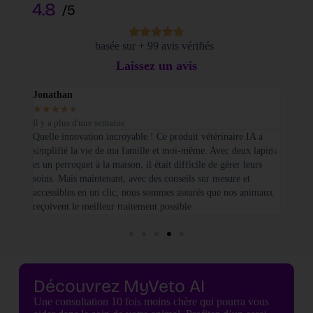
4.8
/5
basée sur + 99 avis vérifiés
Laissez un avis
Jonathan
Elodi
★
★
★
★
★
★
★
Il y a plus d'une semaine
Il y a
sé sur
Quelle innovation incroyable ! Ce produit vétérinaire IA a
Je tie
simplifié la vie de ma famille et moi-même. Avec deux lapins
vétéri
et un perroquet à la maison, il était difficile de gérer leurs
santé
soins. Mais maintenant, avec des conseils sur mesure et
seulem
accessibles en un clic, nous sommes assurés que nos animaux
basées
reçoivent le meilleur traitement possible
cette 
Découvrez MyVeto AI
Une consultation 10 fois moins chère qui pourra vous