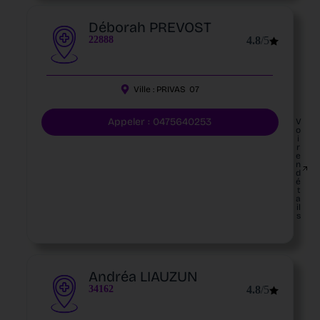
Déborah PREVOST
22888
4.8
/5
Ville :
PRIVAS
07
Appeler : 0475640253
V
o
i
r
e
n
d
é
t
a
il
s
Andréa LIAUZUN
34162
4.8
/5