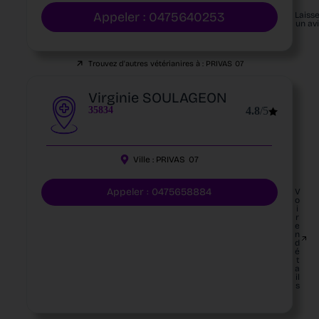
Appeler : 0475640253
Laiss
un av
Trouvez d'autres vétérianires à :
PRIVAS
07
Virginie SOULAGEON
35834
4.8
/5
Ville :
PRIVAS
07
Appeler : 0475658884
V
o
i
r
e
n
d
é
t
a
il
s