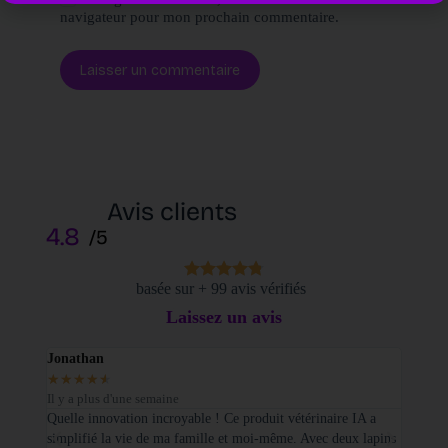
navigateur pour mon prochain commentaire.
Laisser un commentaire
Avis clients
4.8
/5
basée sur + 99 avis vérifiés
Laissez un avis
Jonathan
Elodi
★
★
★
★
★
★
★
Il y a plus d'une semaine
Il y a
sé sur
Quelle innovation incroyable ! Ce produit vétérinaire IA a
Je tie
simplifié la vie de ma famille et moi-même. Avec deux lapins
vétéri