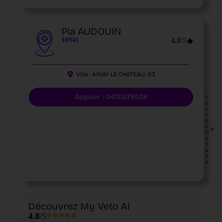
Pia AUDOUIN
16941
4.8
/5
Ville :
AINAY LE CHATEAU
03
Appeler : 0470079024
V
o
i
r
e
n
d
é
t
a
il
s
Découvrez My Veto AI
4.8
/5