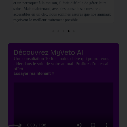
et un perroquet à la maison, il était difficile de gérer leurs
santé
soins. Mais maintenant, avec des conseils sur mesure et
seulem
accessibles en un clic, nous sommes assurés que nos animaux
basées
reçoivent le meilleur traitement possible
cette 
Découvrez MyVeto AI
Une consultation 10 fois moins chère qui pourra vous
aider dans le soin de votre animal. Profitez d’un essai
offert
Essayer maintenant