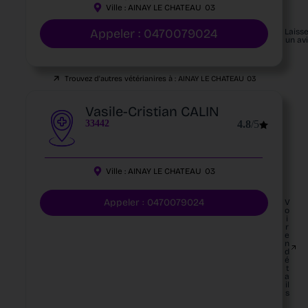
Ville :
AINAY LE CHATEAU
03
Appeler : 0470079024
Laiss
un av
Trouvez d'autres vétérianires à :
AINAY LE CHATEAU
03
Vasile-Cristian CALIN
33442
4.8
/5
Ville :
AINAY LE CHATEAU
03
Appeler : 0470079024
V
o
i
r
e
n
d
é
t
a
il
s