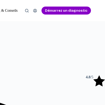
Démarrez un diagnostic
 & Conseils
4.8
/5