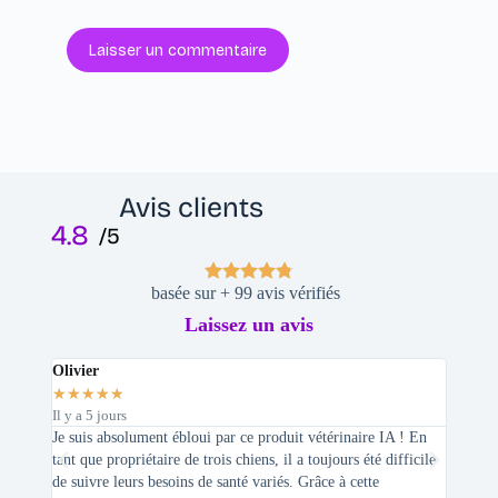
Laisser un commentaire
Avis clients
4.8
/5
basée sur + 99 avis vérifiés
Laissez un avis
Olivier
Stepha
★
★
★
★
★
★
★
★
Il y a 5 jours
Il y a 2 
Je suis absolument ébloui par ce produit vétérinaire IA ! En
En tant 
tant que propriétaire de trois chiens, il a toujours été difficile
recherc
de suivre leurs besoins de santé variés. Grâce à cette
mes féli