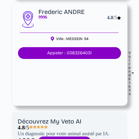
Frederic ANDRE
9996
4.8
/5
Ville :
MESSEIN
54
Appeler : 0383264031
V
o
i
r
e
n
d
é
t
a
il
s
Découvrez My Veto AI
4.8
/5
Un diagnostic pour votre animal assisté par IA.