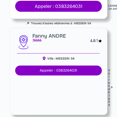
Appeler : 0383264031
Laiss
un av
Trouvez d'autres vétérianires à :
MESSEIN
54
Fanny ANDRE
36666
4.8
/5
Ville :
MESSEIN
54
Appeler : 0383264031
V
o
i
r
e
n
d
é
t
a
il
s