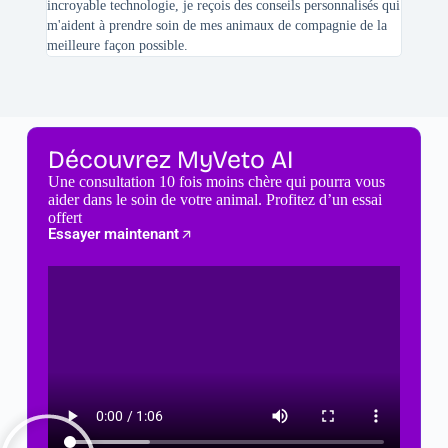
incroyable technologie, je reçois des conseils personnalisés qui
chats n'
m'aident à prendre soin de mes animaux de compagnie de la
meilleure façon possible.
Découvrez MyVeto AI
Une consultation 10 fois moins chère qui pourra vous
aider dans le soin de votre animal. Profitez d’un essai
offert
Essayer maintenant