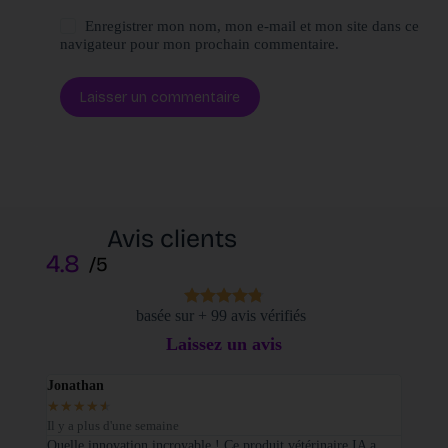
Enregistrer mon nom, mon e-mail et mon site dans ce
navigateur pour mon prochain commentaire.
Laisser un commentaire
Avis clients
4.8
/5
basée sur + 99 avis vérifiés
Laissez un avis
Jonathan
Elodi
★
★
★
★
★
★
★
Il y a plus d'une semaine
Il y a
sé sur
Quelle innovation incroyable ! Ce produit vétérinaire IA a
Je tie