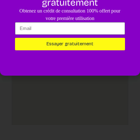
gratuitement
4.8
/5
Obtenez un crédit de consultation 100% offert pour
Un diagnostic pour votre animal assisté par IA.
4,99€
votre première utilisation
Essayer maintenant
Essayer gratuitement