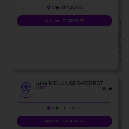
Ville :
ST FLOUR
15
Appeler : 0471601232
V
o
i
r
e
n
d
é
t
a
il
s
Julie MELLINGER-PERROT
23057
4.8
/5
Ville :
ST FLOUR
15
Appeler : 0471601232
V
o
i