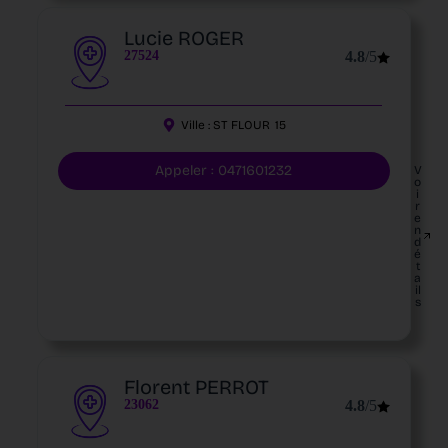
Lucie ROGER
27524
4.8
/5
Ville :
ST FLOUR
15
Appeler : 0471601232
V
o
i
r
e
n
d
é
t
a
il
s
Florent PERROT
23062
4.8
/5