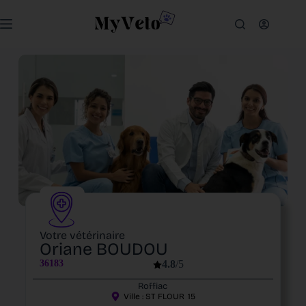
Votre vétérinaire
Oriane BOUDOU
36183
4.8
/5
Roffiac
Ville :
ST FLOUR
15