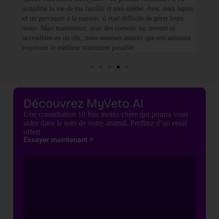
simplifié la vie de ma famille et moi-même. Avec deux lapins
vétéri
et un perroquet à la maison, il était difficile de gérer leurs
santé
soins. Mais maintenant, avec des conseils sur mesure et
seulem
accessibles en un clic, nous sommes assurés que nos animaux
basées
reçoivent le meilleur traitement possible
cette 
Découvrez MyVeto AI
Une consultation 10 fois moins chère qui pourra vous
aider dans le soin de votre animal. Profitez d’un essai
offert
Essayer maintenant