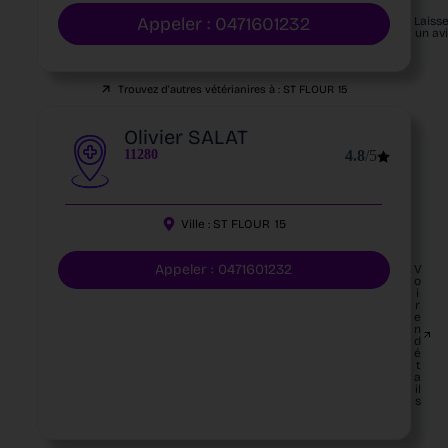
Appeler : 0471601232
Laiss
un av
Trouvez d'autres vétérianires à :
ST FLOUR
15
Olivier SALAT
11280
4.8
/5
Ville :
ST FLOUR
15
Appeler : 0471601232
V
o
i
r
e
n
d
é
t
a
il
s