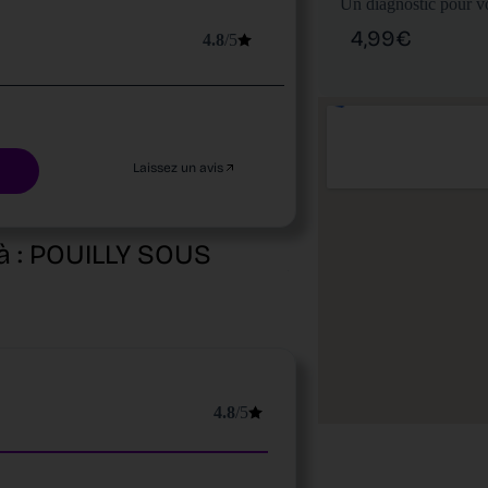
Un diagnostic pour vo
4,99€
4.8
/5
Laissez un avis
à :
POUILLY SOUS
4.8
/5