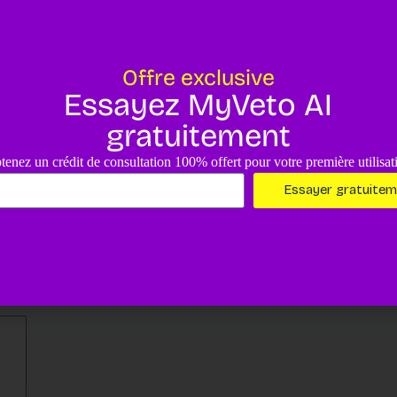
Offre exclusive
Essayez MyVeto AI
Voir en détails
gratuitement
tenez un crédit de consultation 100% offert pour votre première utilisat
Essayer gratuite
 sont indiqués avec
*
E-mail
*