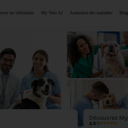
uver un vétérinaire
My Veto AI
Annuaires des maladies
Blog
Découvrez My 
4.8
/5