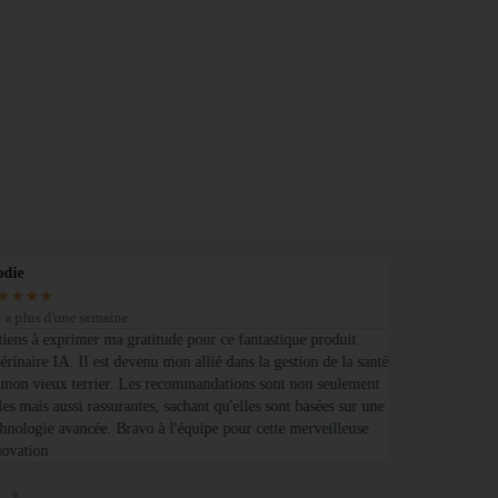
odie
Olivier
★
★
★
★
★
★
★
★
★
y a plus d'une semaine
Il y a 5 jours
 tiens à exprimer ma gratitude pour ce fantastique produit
Je suis absolum
érinaire IA. Il est devenu mon allié dans la gestion de la santé
que propriétaire
 mon vieux terrier. Les recommandations sont non seulement
suivre leurs be
les mais aussi rassurantes, sachant qu'elles sont basées sur une
technologie, je
chnologie avancée. Bravo à l'équipe pour cette merveilleuse
prendre soin d
novation
façon possible.