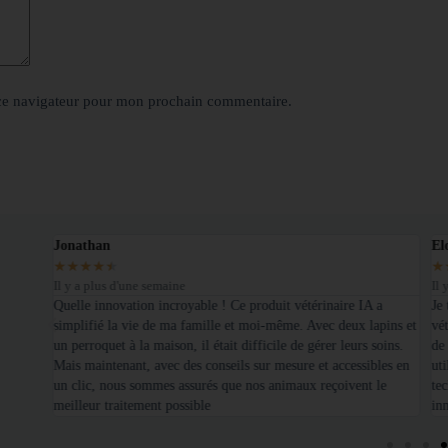
ce navigateur pour mon prochain commentaire.
Jonathan
El
★
★
★
★
★
★
Il y a plus d'une semaine
Il 
é sur
Quelle innovation incroyable ! Ce produit vétérinaire IA a
Je
simplifié la vie de ma famille et moi-même. Avec deux lapins et
vét
un perroquet à la maison, il était difficile de gérer leurs soins.
de
Mais maintenant, avec des conseils sur mesure et accessibles en
uti
un clic, nous sommes assurés que nos animaux reçoivent le
te
meilleur traitement possible
in