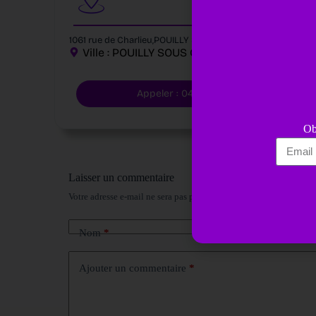
1061 rue de Charlieu,POUILLY SOUS CHARLIEU 42720
Ville :
POUILLY SOUS CHARLIEU
42
Appeler : 0477608524
Ob
Laisser un commentaire
Votre adresse e-mail ne sera pas publiée.
Les champs obligatoires
Nom
*
Ajouter un commentaire
*