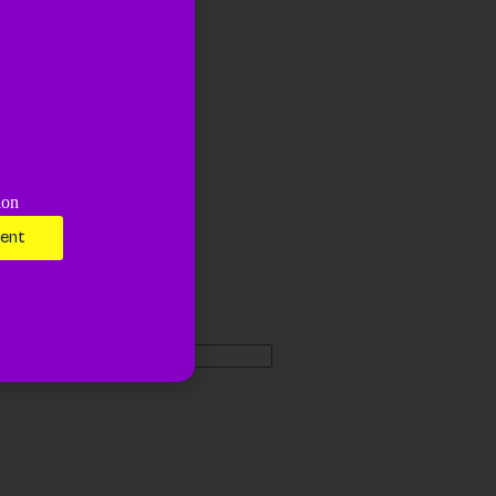
ion
ment
Site web