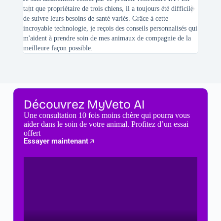
tant que propriétaire de trois chiens, il a toujours été difficile
recherc
de suivre leurs besoins de santé variés. Grâce à cette
mes féli
incroyable technologie, je reçois des conseils personnalisés qui
chats n'
m'aident à prendre soin de mes animaux de compagnie de la
meilleure façon possible.
Découvrez MyVeto AI
Une consultation 10 fois moins chère qui pourra vous
aider dans le soin de votre animal. Profitez d’un essai
offert
Essayer maintenant