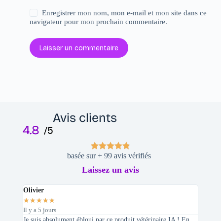
Enregistrer mon nom, mon e-mail et mon site dans ce
navigateur pour mon prochain commentaire.
Laisser un commentaire
Avis clients
4.8
/5
basée sur + 99 avis vérifiés
Laissez un avis
Olivier
Stepha
★
★
★
★
★
★
★
★
Il y a 5 jours
Il y a 2 
Je suis absolument ébloui par ce produit vétérinaire IA ! En
En tant 