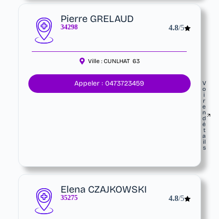
Pierre GRELAUD
34298
4.8
/5
Ville :
CUNLHAT
63
Appeler : 0473723459
V
o
i
r
e
n
d
é
t
a
il
s
Elena CZAJKOWSKI
35275
4.8
/5