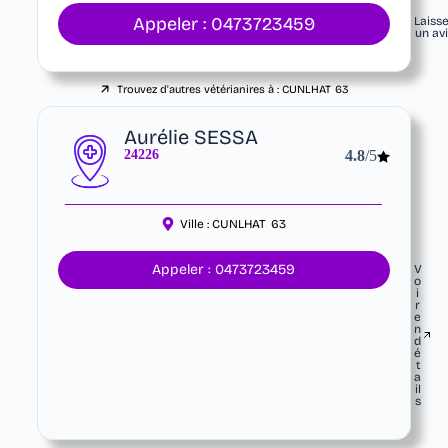
Appeler : 0473723459
Laiss
un av
Trouvez d'autres vétérianires à :
CUNLHAT
63
Aurélie SESSA
24226
4.8
/5
Ville :
CUNLHAT
63
Appeler : 0473723459
V
o
i
r
e
n
d
é
t
a
il
s