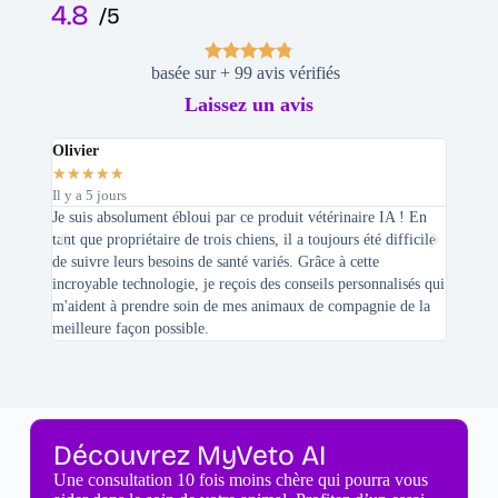
4.8
/5
basée sur + 99 avis vérifiés
Laissez un avis
Olivier
Stepha
★
★
★
★
★
★
★
★
Il y a 5 jours
Il y a 2 
Je suis absolument ébloui par ce produit vétérinaire IA ! En
En tant 
tant que propriétaire de trois chiens, il a toujours été difficile
recherc
de suivre leurs besoins de santé variés. Grâce à cette
mes féli
incroyable technologie, je reçois des conseils personnalisés qui
chats n'
m'aident à prendre soin de mes animaux de compagnie de la
meilleure façon possible.
Découvrez MyVeto AI
Une consultation 10 fois moins chère qui pourra vous