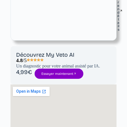
r
e
n
d
é
t
a
il
s
Découvrez My Veto AI
4.8
/5
Un diagnostic pour votre animal assisté par IA.
4,99€
Essayer maintenant