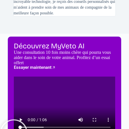
incroyable technologie, je reçois des conseils personnalisés qui
chats n'
m'aident à prendre soin de mes animaux de compagnie de la
meilleure façon possible.
Découvrez MyVeto AI
Une consultation 10 fois moins chère qui pourra vous
aider dans le soin de votre animal. Profitez d’un essai
offert
Essayer maintenant