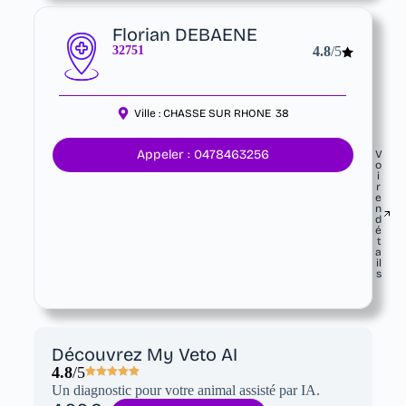
Florian DEBAENE
32751
4.8
/5
Ville :
CHASSE SUR RHONE
38
Appeler : 0478463256
V
o
i
r
e
n
d
é
t
a
il
s
Découvrez My Veto AI
4.8
/5
Un diagnostic pour votre animal assisté par IA.