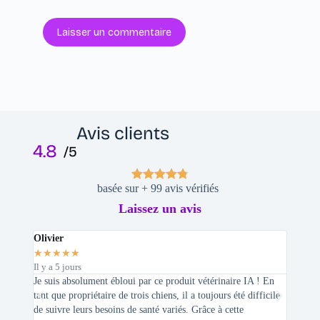
Laisser un commentaire
Avis clients
4.8
/5
basée sur + 99 avis vérifiés
Laissez un avis
Olivier
Stepha
★
★
★
★
★
★
★
★
Il y a 5 jours
Il y a 2 
Je suis absolument ébloui par ce produit vétérinaire IA ! En
En tant 
tant que propriétaire de trois chiens, il a toujours été difficile
recherc
de suivre leurs besoins de santé variés. Grâce à cette
mes féli