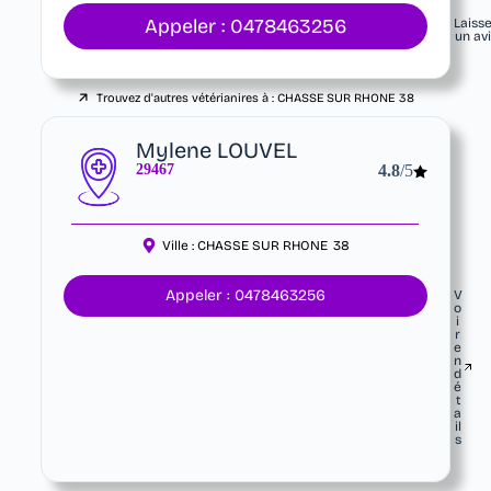
Appeler : 0478463256
Laiss
un av
Trouvez d'autres vétérianires à :
CHASSE SUR RHONE
38
Mylene LOUVEL
29467
4.8
/5
Ville :
CHASSE SUR RHONE
38
Appeler : 0478463256
V
o
i
r
e
n
d
é
t
a
il
s