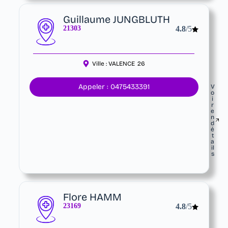
Guillaume JUNGBLUTH
21303
4.8
/5
Ville :
VALENCE
26
Appeler : 0475433391
V
o
i
r
e
n
d
é
t
a
il
s
Flore HAMM
23169
4.8
/5