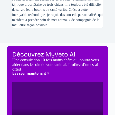
tant que propriétaire de trois chiens, il a toujours été difficile
recherc
de suivre leurs besoins de santé variés. Grâce à cette
mes féli
incroyable technologie, je reçois des conseils personnalisés qui
chats n'
m'aident à prendre soin de mes animaux de compagnie de la
meilleure façon possible.
Découvrez MyVeto AI
Une consultation 10 fois moins chère qui pourra vous
aider dans le soin de votre animal. Profitez d’un essai
offert
Essayer maintenant