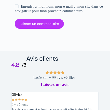
Enregistrer mon nom, mon e-mail et mon site dans ce
navigateur pour mon prochain commentaire.
Laisser un commentaire
Avis clients
4.8
/5
basée sur + 99 avis vérifiés
Laissez un avis
Olivier
Stepha
★
★
★
★
★
★
★
★
Il y a 5 jours
Il y a 2 
Je suis absolument ébloui par ce produit vétérinaire IA ! En
En tant 