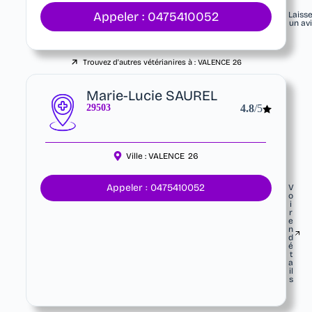
Appeler : 0475410052
Laiss
un av
Trouvez d'autres vétérianires à :
VALENCE
26
Marie-Lucie SAUREL
29503
4.8
/5
Ville :
VALENCE
26
Appeler : 0475410052
V
o
i
r
e
n
d
é
t
a
il
s