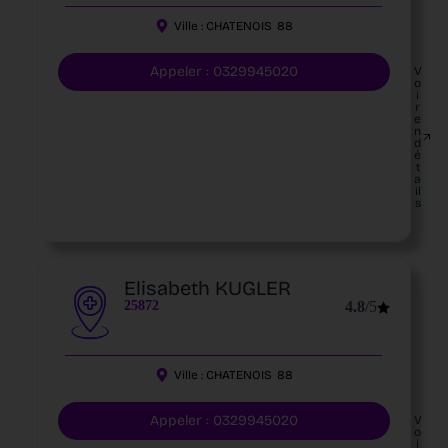
Ville :
CHATENOIS
88
Appeler : 0329945020
V
o
i
r
e
n
d
é
t
a
il
s
Elisabeth KUGLER
25872
4.8
/5
Ville :
CHATENOIS
88
Appeler : 0329945020
V
o
i