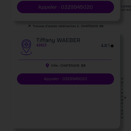
Appeler : 0329945020
Laiss
un av
Trouvez d'autres vétérianires à :
CHATENOIS
88
Tiffany WAEBER
41023
4.8
/5
Ville :
CHATENOIS
88
Appeler : 0329945020
V
o
i
r
e
n
d
é
t
a
il
s