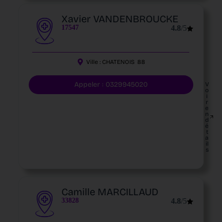
Xavier VANDENBROUCKE
17547
4.8
/5
Ville :
CHATENOIS
88
Appeler : 0329945020
V
o
i
r
e
n
d
é
t
a
il
s
Camille MARCILLAUD
33828
4.8
/5