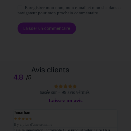
Enregistrer mon nom, mon e-mail et mon site dans ce
navigateur pour mon prochain commentaire.
Laisser un commentaire
Avis clients
4.8
/5
basée sur + 99 avis vérifiés
Laissez un avis
Jonathan
Elodi
★
★
★
★
★
★
★
Il y a plus d'une semaine
Il y a
sé sur
Quelle innovation incroyable ! Ce produit vétérinaire IA a
Je tie