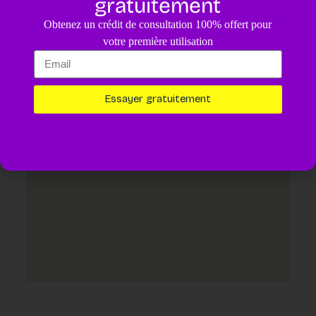
gratuitement
4.8
/5
Obtenez un crédit de consultation 100% offert pour
Un diagnostic pour votre animal assisté par IA.
4,99€
votre première utilisation
Essayer maintenant
Essayer gratuitement