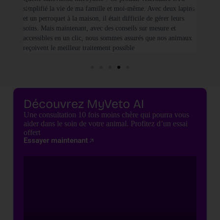
simplifié la vie de ma famille et moi-même. Avec deux lapins
vétéri
et un perroquet à la maison, il était difficile de gérer leurs
santé
soins. Mais maintenant, avec des conseils sur mesure et
seulem
accessibles en un clic, nous sommes assurés que nos animaux
basées
reçoivent le meilleur traitement possible
cette 
Découvrez MyVeto AI
Une consultation 10 fois moins chère qui pourra vous
aider dans le soin de votre animal. Profitez d’un essai
offert
Essayer maintenant