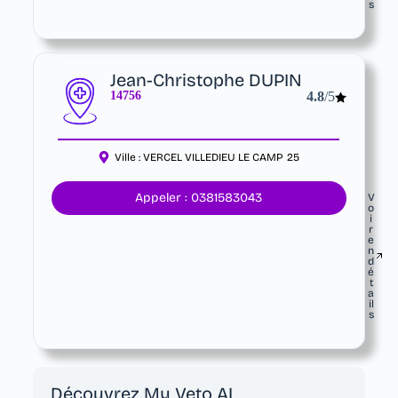
s
Jean-Christophe DUPIN
14756
4.8
/5
Ville :
VERCEL VILLEDIEU LE CAMP
25
Appeler : 0381583043
V
o
i
r
e
n
d
é
t
a
il
s
Découvrez My Veto AI