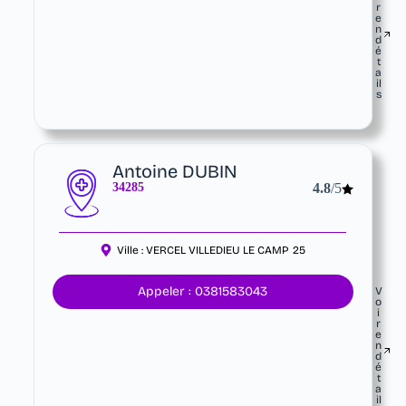
r
e
n
d
é
t
a
il
s
Antoine DUBIN
34285
4.8
/5
Ville :
VERCEL VILLEDIEU LE CAMP
25
Appeler : 0381583043
V
o
i
r
e
n
d
é
t
a
il