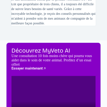
tant que propriétaire de trois chiens, il a toujours été difficile
recherc
de suivre leurs besoins de santé variés. Grâce à cette
mes féli
incroyable technologie, je reçois des conseils personnalisés qui
chats n'
m'aident à prendre soin de mes animaux de compagnie de la
meilleure façon possible.
Découvrez MyVeto AI
Une consultation 10 fois moins chère qui pourra vous
aider dans le soin de votre animal. Profitez d’un essai
offert
Essayer maintenant