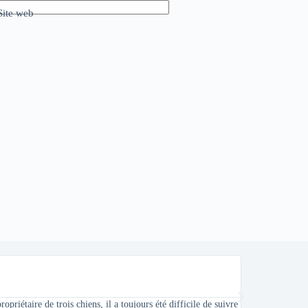
Site web
Stephane
★
★
★
★
★
Il y a 2 jours
priétaire de trois chiens, il a toujours été difficile de suivre
En tant qu'éleveu