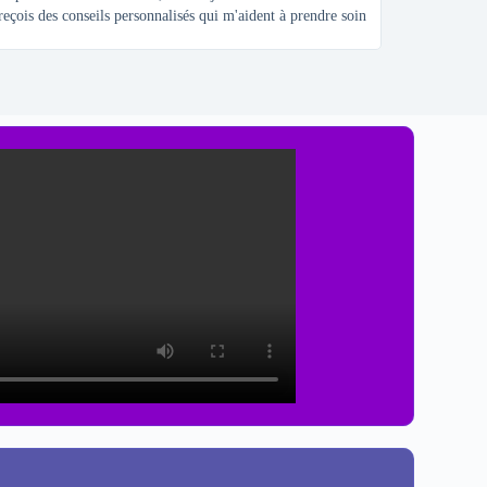
 reçois des conseils personnalisés qui m'aident à prendre soin
conseils sont si 