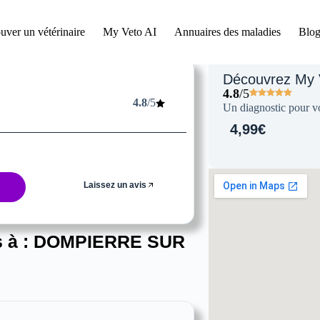
uver un vétérinaire
My Veto AI
Annuaires des maladies
Blog
Découvrez My 
4.8
/5
4.8
/5
Un diagnostic pour vo
4,99€
Laissez un avis
s à :
DOMPIERRE SUR