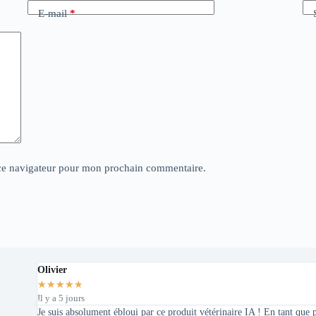
E-mail
*
ce navigateur pour mon prochain commentaire.
Olivier
★
★
★
★
★
Il y a 5 jours
Je suis absolument ébloui par ce produit vétérinaire IA ! En tant que pro