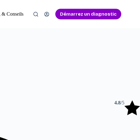
Démarrez un diagnostic
 & Conseils
4.8
/5