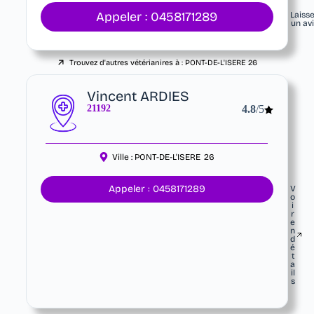
Appeler : 0458171289
Laiss
un av
Trouvez d'autres vétérianires à :
PONT-DE-L'ISERE
26
Vincent ARDIES
21192
4.8
/5
Ville :
PONT-DE-L'ISERE
26
Appeler : 0458171289
V
o
i
r
e
n
d
é
t
a
il
s