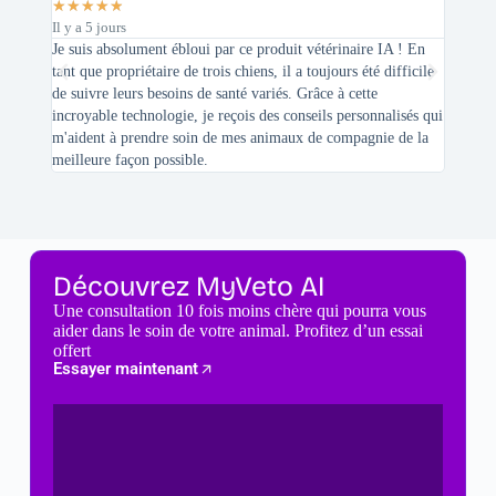
★
★
★
★
★
★
★
★
Il y a 5 jours
Il y a 2 
Je suis absolument ébloui par ce produit vétérinaire IA ! En
En tant 
tant que propriétaire de trois chiens, il a toujours été difficile
recherc
de suivre leurs besoins de santé variés. Grâce à cette
mes féli
incroyable technologie, je reçois des conseils personnalisés qui
chats n'
m'aident à prendre soin de mes animaux de compagnie de la
meilleure façon possible.
Découvrez MyVeto AI
Une consultation 10 fois moins chère qui pourra vous
aider dans le soin de votre animal. Profitez d’un essai
offert
Essayer maintenant