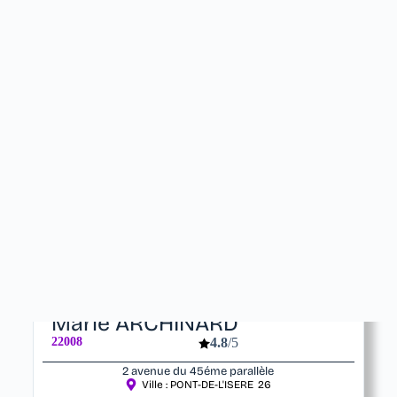
Votre vétérinaire
Marie ARCHINARD
22008
4.8
/5
2 avenue du 45éme parallèle
Ville :
PONT-DE-L'ISERE
26