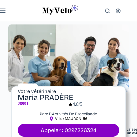
Votre vétérinaire
Maria PRADÈRE
28991
4.8
/5
Parc D’Activités De Brocéliande
Ville :
MAURON
56
Appeler : 0297226324
Laiss
un av