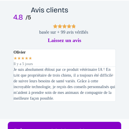
Avis clients
4.8
/5
basée sur + 99 avis vérifiés
Laissez un avis
Olivier
Stepha
★
★
★
★
★
★
★
★
Il y a 5 jours
Il y a 2 
Je suis absolument ébloui par ce produit vétérinaire IA ! En
En tant 
tant que propriétaire de trois chiens, il a toujours été difficile
recherc
de suivre leurs besoins de santé variés. Grâce à cette
mes féli
incroyable technologie, je reçois des conseils personnalisés qui
chats n'
m'aident à prendre soin de mes animaux de compagnie de la
meilleure façon possible.