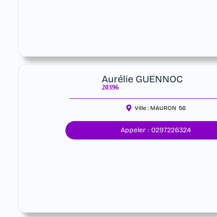
Aurélie GUENNOC
20396
Ville :
MAURON
56
Appeler : 0297226324