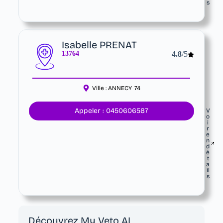
s
Isabelle PRENAT
13764
4.8
/5
Ville :
ANNECY
74
Appeler : 0450606587
V
o
i
r
e
n
d
é
t
a
il
s
Découvrez My Veto AI