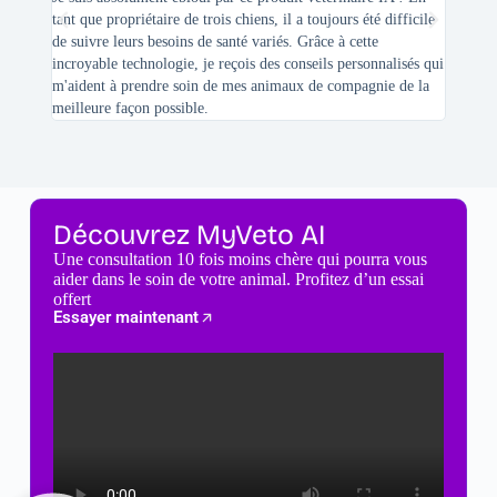
tant que propriétaire de trois chiens, il a toujours été difficile
recherc
de suivre leurs besoins de santé variés. Grâce à cette
mes féli
incroyable technologie, je reçois des conseils personnalisés qui
chats n'
m'aident à prendre soin de mes animaux de compagnie de la
meilleure façon possible.
Découvrez MyVeto AI
Une consultation 10 fois moins chère qui pourra vous
aider dans le soin de votre animal. Profitez d’un essai
offert
Essayer maintenant