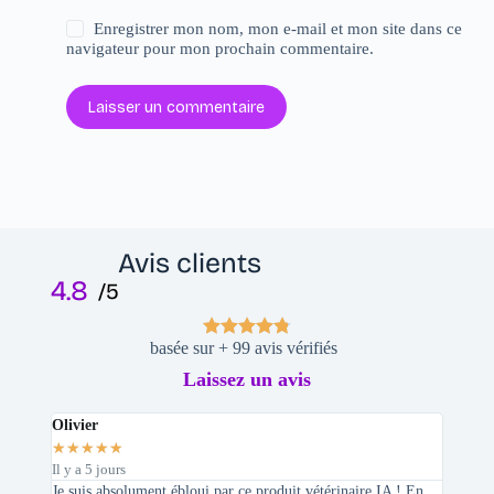
Enregistrer mon nom, mon e-mail et mon site dans ce
navigateur pour mon prochain commentaire.
Laisser un commentaire
Avis clients
4.8
/5
basée sur + 99 avis vérifiés
Laissez un avis
Olivier
Stepha
★
★
★
★
★
★
★
★
Il y a 5 jours
Il y a 2 
Je suis absolument ébloui par ce produit vétérinaire IA ! En
En tant 