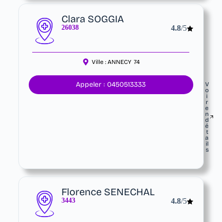
Clara SOGGIA
26038
4.8
/5
Ville :
ANNECY
74
Appeler : 0450513333
V
o
i
r
e
n
d
é
t
a
il
s
Florence SENECHAL
3443
4.8
/5