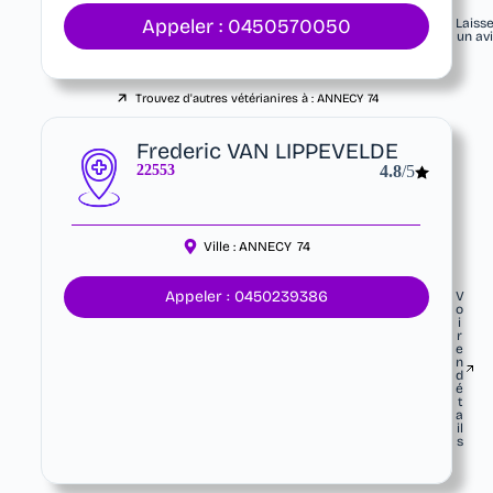
Appeler : 0450570050
Laiss
un av
Trouvez d'autres vétérianires à :
ANNECY
74
Frederic VAN LIPPEVELDE
22553
4.8
/5
Ville :
ANNECY
74
Appeler : 0450239386
V
o
i
r
e
n
d
é
t
a
il
s