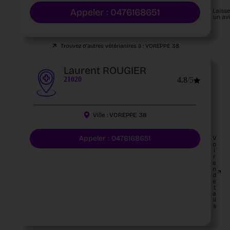
Appeler : 0476168651
Laiss
un av
Trouvez d'autres vétérianires à :
VOREPPE
38
Laurent ROUGIER
21020
4.8
/5
Ville :
VOREPPE
38
Appeler : 0476168651
V
o
i
r
e
n
d
é
t
a
il
s