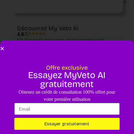
s
Découvrez My Veto AI
4.8
/5
Un diagnostic pour votre animal assisté par IA.
4,99€
Essayer maintenant
Offre exclusive
Essayez MyVeto AI
gratuitement
Obtenez un crédit de consultation 100% offert pour
votre première utilisation
Essayer gratuitement