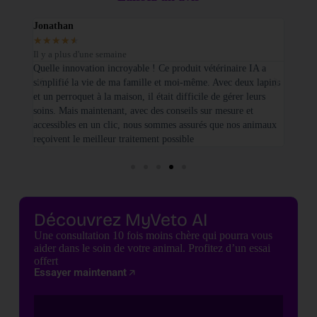
Jonathan
Elodi
★
★
★
★
★
★
★
Il y a plus d'une semaine
Il y a
sé sur
Quelle innovation incroyable ! Ce produit vétérinaire IA a
Je tie
simplifié la vie de ma famille et moi-même. Avec deux lapins
vétéri
et un perroquet à la maison, il était difficile de gérer leurs
santé
soins. Mais maintenant, avec des conseils sur mesure et
seulem
accessibles en un clic, nous sommes assurés que nos animaux
basées
reçoivent le meilleur traitement possible
cette 
Découvrez MyVeto AI
Une consultation 10 fois moins chère qui pourra vous
aider dans le soin de votre animal. Profitez d’un essai
offert
Essayer maintenant