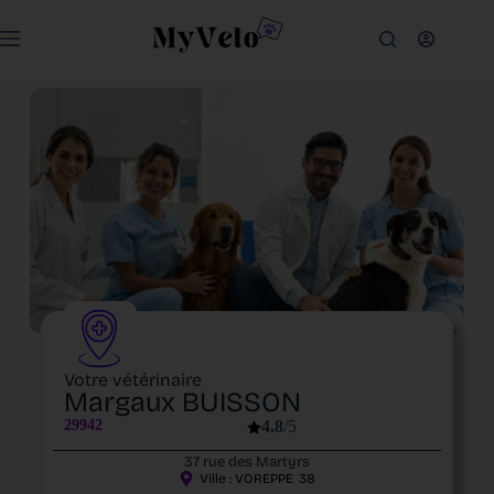
Votre vétérinaire
Margaux BUISSON
29942
4.8
/5
37 rue des Martyrs
Ville :
VOREPPE
38