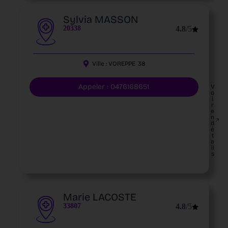
Sylvia MASSON
20338
4.8
/5
Ville :
VOREPPE
38
Appeler : 0476168651
V
o
i
r
e
n
d
é
t
a
il
s
Marie LACOSTE
33807
4.8
/5