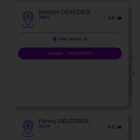
Marion DEVEDEIX
29831
4.8
/5
Ville :
ARSAC
33
Appeler : 0556582837
V
o
i
r
e
n
d
é
t
a
il
s
Fanny DELFORGE
16379
4.8
/5