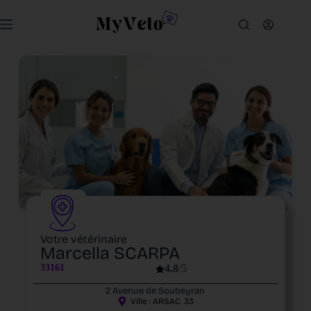
Votre vétérinaire
Marcella SCARPA
33161
4.8
/5
2 Avenue de Soubeyran
Ville :
ARSAC
33