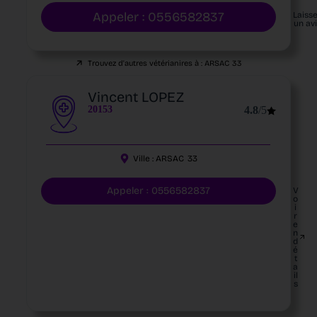
Appeler : 0556582837
Laiss
un av
Trouvez d'autres vétérianires à :
ARSAC
33
Vincent LOPEZ
20153
4.8
/5
Ville :
ARSAC
33
Appeler : 0556582837
V
o
i
r
e
n
d
é
t
a
il
s