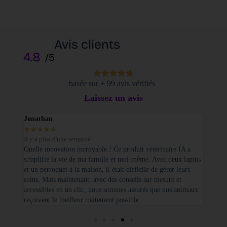
Avis clients
4.8
/5
basée sur + 99 avis vérifiés
Laissez un avis
Jonathan
Elodi
★
★
★
★
★
★
★
Il y a plus d'une semaine
Il y a
sé sur
Quelle innovation incroyable ! Ce produit vétérinaire IA a
Je tie
simplifié la vie de ma famille et moi-même. Avec deux lapins
vétéri
et un perroquet à la maison, il était difficile de gérer leurs
santé
soins. Mais maintenant, avec des conseils sur mesure et
seulem
accessibles en un clic, nous sommes assurés que nos animaux
basées
reçoivent le meilleur traitement possible
cette 