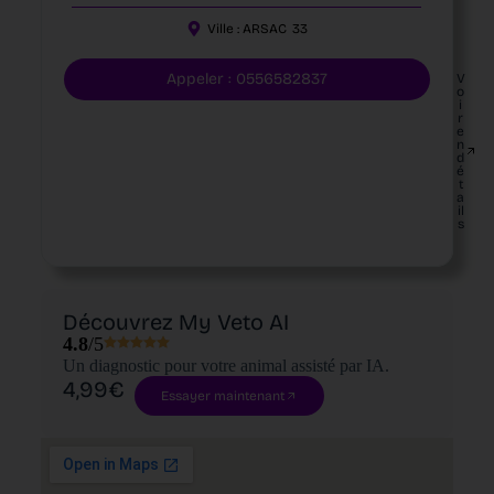
Ville :
ARSAC
33
Appeler : 0556582837
V
o
i
r
e
n
d
é
t
a
il
s
Découvrez My Veto AI
4.8
/5
Un diagnostic pour votre animal assisté par IA.
4,99€
Essayer maintenant