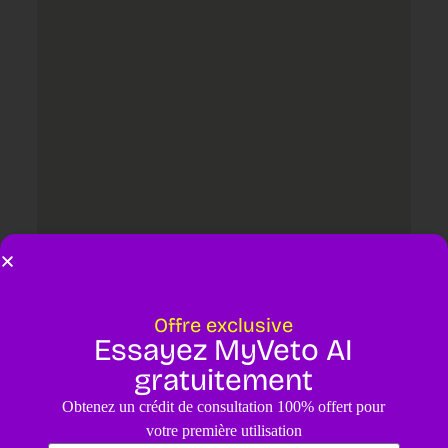
Offre exclusive
Essayez MyVeto AI
Laisser un commentaire
gratuitement
Votre adresse e-mail ne sera pas publiée.
Les champs obligatoires
Obtenez un crédit de consultation 100% offert pour
sont indiqués avec
*
votre première utilisation