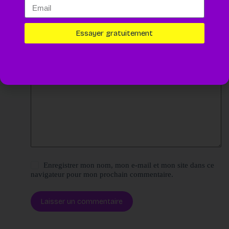
Nom
*
E-mail
*
Essayer gratuitement
Site web
Ajouter un commentaire
*
Enregistrer mon nom, mon e-mail et mon site dans ce
navigateur pour mon prochain commentaire.
Laisser un commentaire