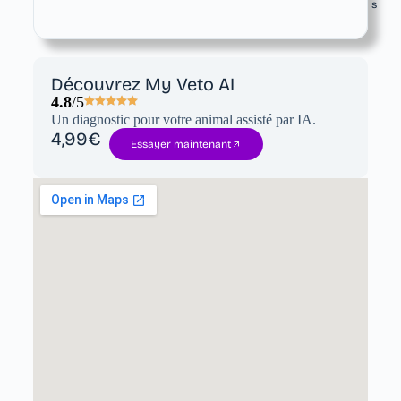
s
Découvrez My Veto AI
4.8
/5
Un diagnostic pour votre animal assisté par IA.
4,99€
Essayer maintenant