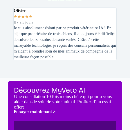
Olivier
Stepha
★
★
★
★
★
★
★
★
Il y a 5 jours
Il y a 2 
Je suis absolument ébloui par ce produit vétérinaire IA ! En
En tant 
tant que propriétaire de trois chiens, il a toujours été difficile
recherc
de suivre leurs besoins de santé variés. Grâce à cette
mes féli
incroyable technologie, je reçois des conseils personnalisés qui
chats n'
m'aident à prendre soin de mes animaux de compagnie de la
meilleure façon possible.
Découvrez MyVeto AI
Une consultation 10 fois moins chère qui pourra vous
aider dans le soin de votre animal. Profitez d’un essai
offert
Essayer maintenant