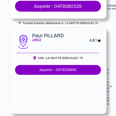
Appeler : 0479280325
Laiss
un av
Trouvez d'autres vétérianires à :
LA MOTTE-SERVOLEX
73
Paul PILLARD
24922
4.8
/5
Ville :
LA MOTTE-SERVOLEX
73
Appeler : 0479259816
V
o
i
r
e
n
d
é
t
a
il
s