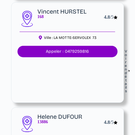
Vincent HURSTEL
168
4.8
/5
Ville :
LA MOTTE-SERVOLEX
73
Appeler : 0479259816
V
o
i
r
e
n
d
é
t
a
il
s
Helene DUFOUR
13886
4.8
/5