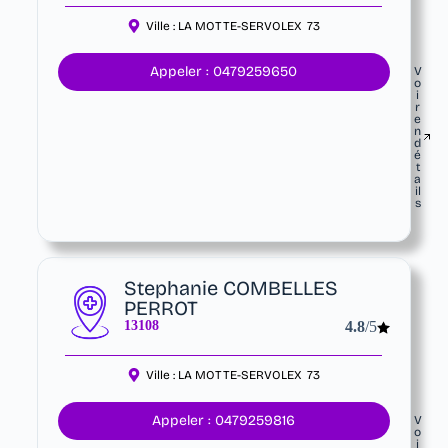
Ville :
LA MOTTE-SERVOLEX
73
Appeler : 0479259650
V
o
i
r
e
n
d
é
t
a
il
s
Stephanie COMBELLES
PERROT
13108
4.8
/5
Ville :
LA MOTTE-SERVOLEX
73
Appeler : 0479259816
V
o
i