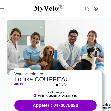
Votre vétérinaire
Louise COUPREAU
40719
4.8
/5
les Granges
Ville :
COSNE D ' ALLIER
03
Appeler : 0470075683
Laiss
un av