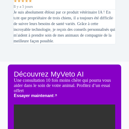
★
★
★
★
★
★
★
★
Il y a 5 jours
Il y a 2 
Je suis absolument ébloui par ce produit vétérinaire IA ! En
En tant 
tant que propriétaire de trois chiens, il a toujours été difficile
recherc
de suivre leurs besoins de santé variés. Grâce à cette
mes féli
incroyable technologie, je reçois des conseils personnalisés qui
chats n'
m'aident à prendre soin de mes animaux de compagnie de la
meilleure façon possible.
Découvrez MyVeto AI
Une consultation 10 fois moins chère qui pourra vous
aider dans le soin de votre animal. Profitez d’un essai
offert
Essayer maintenant