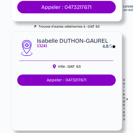
Appeler : 0473217671
Laiss
un av
Trouvez d'autres vétérianires à :
GIAT
63
Isabelle DUTHON-GAUREL
13241
4.8
/5
Ville :
GIAT
63
Appeler : 0473217671
V
o
i
r
e
n
d
é
t
a
il
s