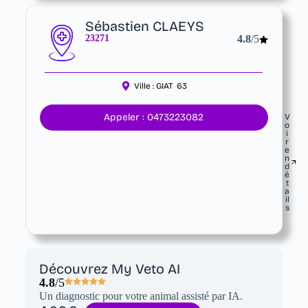
Sébastien CLAEYS
23271
4.8
/5
Ville :
GIAT
63
Appeler : 0473223082
V
o
i
r
e
n
d
é
t
a
il
s
Découvrez My Veto AI
4.8
/5
Un diagnostic pour votre animal assisté par IA.