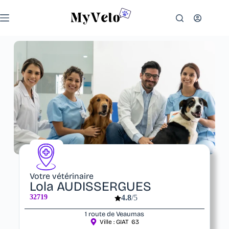
Votre vétérinaire
Lola AUDISSERGUES
32719
4.8
/5
1 route de Veaumas
Ville :
GIAT
63