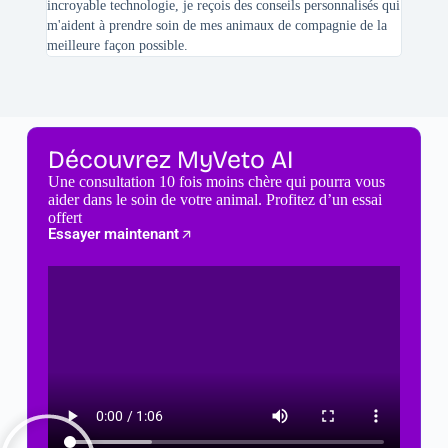
incroyable technologie, je reçois des conseils personnalisés qui
chats n'
m'aident à prendre soin de mes animaux de compagnie de la
meilleure façon possible.
Découvrez MyVeto AI
Une consultation 10 fois moins chère qui pourra vous
aider dans le soin de votre animal. Profitez d’un essai
offert
Essayer maintenant