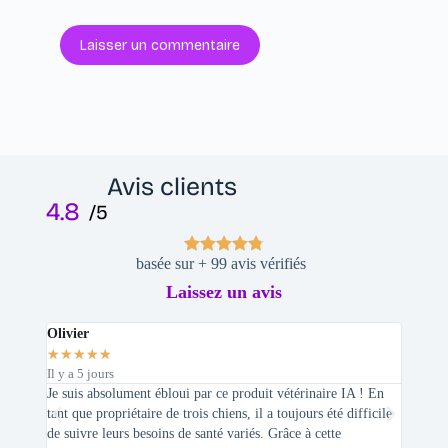
Laisser un commentaire
Avis clients
4.8
/5
basée sur + 99 avis vérifiés
Laissez un avis
Olivier
Stepha
★
★
★
★
★
★
★
★
Il y a 5 jours
Il y a 2 
Je suis absolument ébloui par ce produit vétérinaire IA ! En
En tant 
tant que propriétaire de trois chiens, il a toujours été difficile
recherc
de suivre leurs besoins de santé variés. Grâce à cette
mes féli