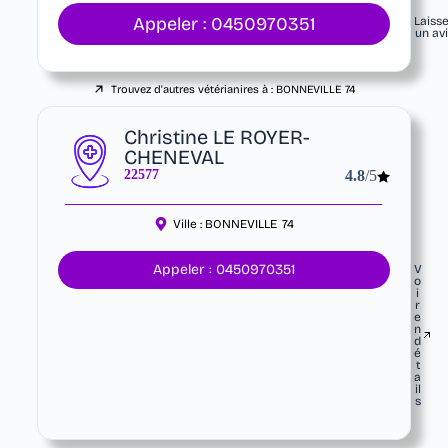
Appeler : 0450970351
Laiss
un av
Trouvez d'autres vétérianires à :
BONNEVILLE
74
Christine LE ROYER-
CHENEVAL
22577
4.8
/5
Ville :
BONNEVILLE
74
Appeler : 0450970351
V
o
i
r
e
n
d
é
t
a
il
s