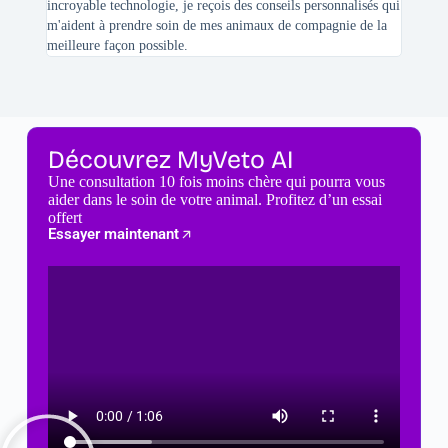
incroyable technologie, je reçois des conseils personnalisés qui
chats n'
m'aident à prendre soin de mes animaux de compagnie de la
meilleure façon possible.
Découvrez MyVeto AI
Une consultation 10 fois moins chère qui pourra vous
aider dans le soin de votre animal. Profitez d’un essai
offert
Essayer maintenant