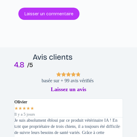
Laisser un commentaire
Avis clients
4.8
/5
basée sur + 99 avis vérifiés
Laissez un avis
Olivier
Stepha
★
★
★
★
★
★
★
★
Il y a 5 jours
Il y a 2 
Je suis absolument ébloui par ce produit vétérinaire IA ! En
En tant 
tant que propriétaire de trois chiens, il a toujours été difficile
recherc
de suivre leurs besoins de santé variés. Grâce à cette
mes féli