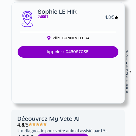
Sophie LE HIR
24601
4.8
/5
Ville :
BONNEVILLE
74
Appeler : 0450970351
V
o
i
r
e
n
d
é
t
a
il
s
Découvrez My Veto AI
4.8
/5
Un diagnostic pour votre animal assisté par IA.