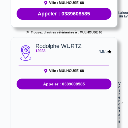
Ville :
MULHOUSE
68
Appeler : 0389608585
Laiss
un av
Trouvez d'autres vétérianires à :
MULHOUSE
68
Rodolphe WURTZ
15958
4.8
/5
Ville :
MULHOUSE
68
Appeler : 0389608585
V
o
i
r
e
n
d
é
t
a
il
s