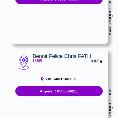
o
i
r
e
n
d
é
t
a
il
s
Benoit Felice Chris FATH
18285
4.8
/5
Ville :
MULHOUSE
68
Appeler : 0389504211
V
o
i
r
e
n
d
é
t