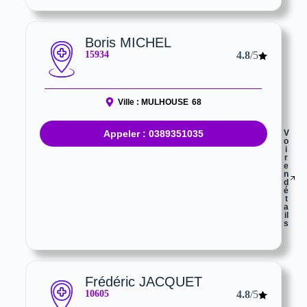
Boris MICHEL
15934
4.8
/5
Ville :
MULHOUSE
68
Appeler : 0389351035
V
o
i
r
e
n
d
é
t
a
il
s
Frédéric JACQUET
10605
4.8
/5