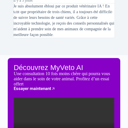
Il y a 5 jours
Il y a 2 
Je suis absolument ébloui par ce produit vétérinaire IA ! En
En tant 
tant que propriétaire de trois chiens, il a toujours été difficile
recherc
de suivre leurs besoins de santé variés. Grâce à cette
mes féli
incroyable technologie, je reçois des conseils personnalisés qui
chats n'
m'aident à prendre soin de mes animaux de compagnie de la
meilleure façon possible.
Découvrez MyVeto AI
Une consultation 10 fois moins chère qui pourra vous
aider dans le soin de votre animal. Profitez d’un essai
offert
Essayer maintenant