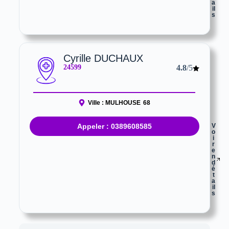
a
il
s
Cyrille DUCHAUX
24599
4.8
/5
Ville :
MULHOUSE
68
Appeler : 0389608585
V
o
i
r
e
n
d
é
t
a
il
s