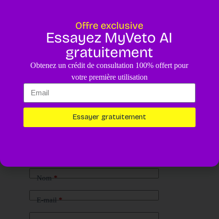
Offre exclusive
Essayez MyVeto AI
gratuitement
Obtenez un crédit de consultation 100% offert pour
votre première utilisation
Essayer gratuitement
Laisser un commentaire
Votre adresse e-mail ne sera pas publiée.
Les champs obligatoires
sont indiqués avec
*
Nom
*
E-mail
*