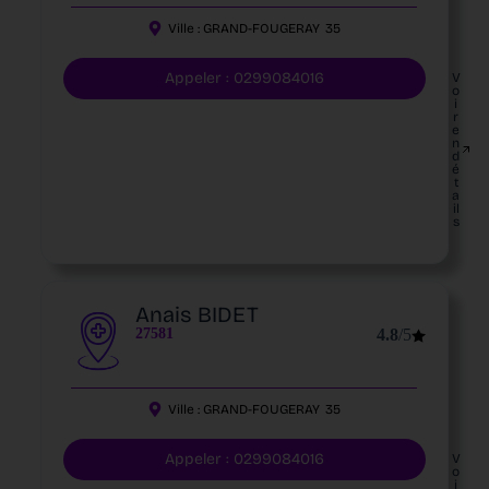
Ville :
GRAND-FOUGERAY
35
Appeler : 0299084016
V
o
i
r
e
n
d
é
t
a
il
s
Anais BIDET
27581
4.8
/5
Ville :
GRAND-FOUGERAY
35
Appeler : 0299084016
V
o
i