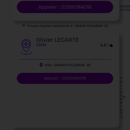
Appeler : 0299084016
Laiss
un av
Trouvez d'autres vétérianires à :
GRAND-FOUGERAY
35
Olivier LECARTE
13434
4.8
/5
Ville :
GRAND-FOUGERAY
35
Appeler : 0299084016
V
o
i
r
e
n
d
é
t
a
il
s