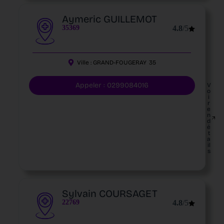
Aymeric GUILLEMOT
35369
4.8
/5
Ville :
GRAND-FOUGERAY
35
Appeler : 0299084016
V
o
i
r
e
n
d
é
t
a
il
s
Sylvain COURSAGET
22769
4.8
/5