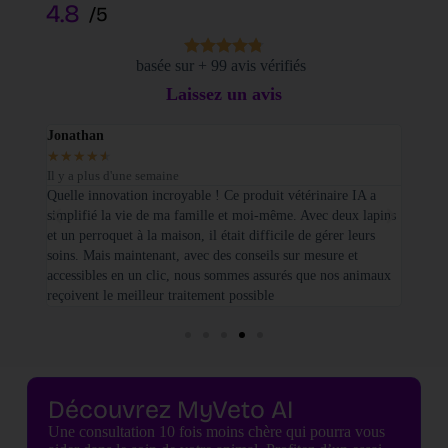
4.8
/5
basée sur + 99 avis vérifiés
Laissez un avis
Jonathan
Elodi
★
★
★
★
★
★
★
Il y a plus d'une semaine
Il y a
sé sur
Quelle innovation incroyable ! Ce produit vétérinaire IA a
Je tie
simplifié la vie de ma famille et moi-même. Avec deux lapins
vétéri
et un perroquet à la maison, il était difficile de gérer leurs
santé
soins. Mais maintenant, avec des conseils sur mesure et
seulem
accessibles en un clic, nous sommes assurés que nos animaux
basées
reçoivent le meilleur traitement possible
cette 
Découvrez MyVeto AI
Une consultation 10 fois moins chère qui pourra vous