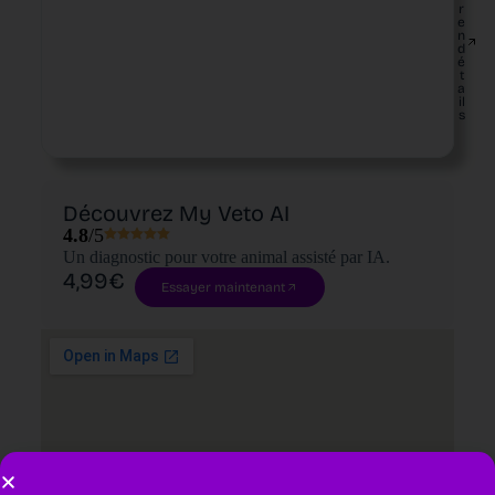
r
e
n
d
é
t
a
il
s
Découvrez My Veto AI
4.8
/5
Un diagnostic pour votre animal assisté par IA.
4,99€
Essayer maintenant