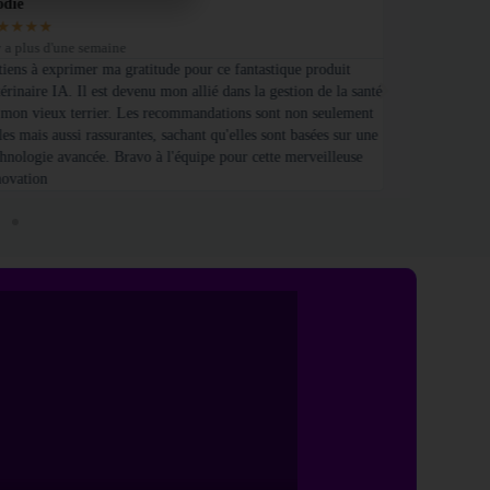
odie
Olivier
★
★
★
★
★
★
★
★
★
y a plus d'une semaine
Il y a 5 jours
 tiens à exprimer ma gratitude pour ce fantastique produit
Je suis absolum
érinaire IA. Il est devenu mon allié dans la gestion de la santé
que propriétaire
 mon vieux terrier. Les recommandations sont non seulement
suivre leurs be
les mais aussi rassurantes, sachant qu'elles sont basées sur une
technologie, je
chnologie avancée. Bravo à l'équipe pour cette merveilleuse
prendre soin d
novation
façon possible.