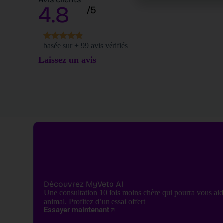
Malika
4.8
/5
★
★
★
★
★
Il y a plus d'une semaine
ent à la recherche
J'étais sceptique au début, mais ce produit vétérinaire bas
être de mes félins.
l'IA a complètement changé ma perspective. Les
basée sur + 99 avis vérifiés
. Mes chats n'ont
recommandations sont personnalisées, pratiques et
Laissez un avis
incroyablement utiles
Découvrez MyVeto AI
Une consultation 10 fois moins chère qui pourra vous aid
animal. Profitez d’un essai offert
Essayer maintenant