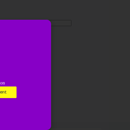
Site web
ion
ment