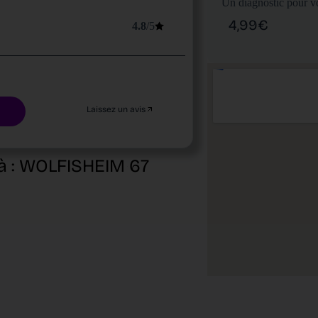
Un diagnostic pour vo
4,99€
4.8
/5
Laissez un avis
à :
WOLFISHEIM
67