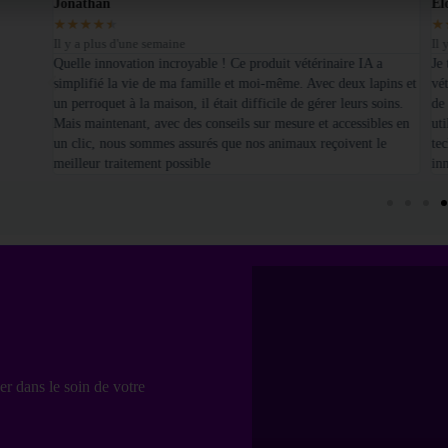
Jonathan
El
★
★
★
★
★
★
Il y a plus d'une semaine
Il 
é sur
Quelle innovation incroyable ! Ce produit vétérinaire IA a
Je
simplifié la vie de ma famille et moi-même. Avec deux lapins et
vét
un perroquet à la maison, il était difficile de gérer leurs soins.
de
Mais maintenant, avec des conseils sur mesure et accessibles en
uti
un clic, nous sommes assurés que nos animaux reçoivent le
te
meilleur traitement possible
in
er dans le soin de votre