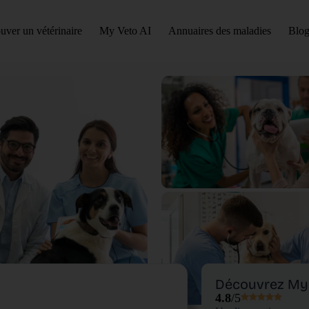
uver un vétérinaire
My Veto AI
Annuaires des maladies
Blog
Découvrez My 
4.8
/5