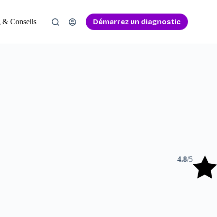
Démarrez un diagnostic
 & Conseils
4.8
/5