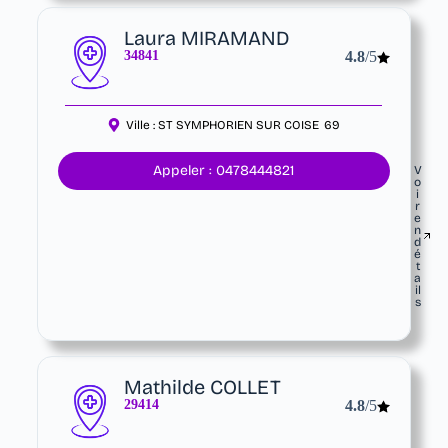
Laura MIRAMAND
34841
4.8
/5
Ville :
ST SYMPHORIEN SUR COISE
69
Appeler : 0478444821
V
o
i
r
e
n
d
é
t
a
il
s
Mathilde COLLET
29414
4.8
/5