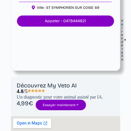
Ville :
ST SYMPHORIEN SUR COISE
69
Appeler : 0478444821
V
o
i
r
e
n
d
é
t
a
il
s
Découvrez My Veto AI
4.8
/5
Un diagnostic pour votre animal assisté par IA.
4,99€
Essayer maintenant