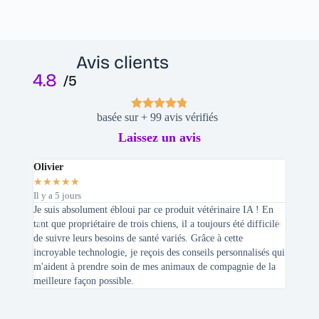
Avis clients
4.8
/5
basée sur + 99 avis vérifiés
Laissez un avis
Olivier
Stepha
★
★
★
★
★
★
★
★
Il y a 5 jours
Il y a 2 
Je suis absolument ébloui par ce produit vétérinaire IA ! En
En tant 
tant que propriétaire de trois chiens, il a toujours été difficile
recherc
de suivre leurs besoins de santé variés. Grâce à cette
mes féli
incroyable technologie, je reçois des conseils personnalisés qui
chats n'
m'aident à prendre soin de mes animaux de compagnie de la
meilleure façon possible.