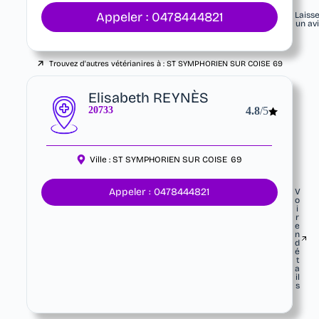
Appeler : 0478444821
Laiss
un av
Trouvez d'autres vétérianires à :
ST SYMPHORIEN SUR COISE
69
Elisabeth REYNÈS
20733
4.8
/5
Ville :
ST SYMPHORIEN SUR COISE
69
Appeler : 0478444821
V
o
i
r
e
n
d
é
t
a
il
s